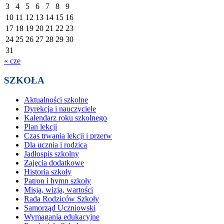
3
4
5
6
7
8
9
10
11
12
13
14
15
16
17
18
19
20
21
22
23
24
25
26
27
28
29
30
31
« cze
SZKOŁA
Aktualności szkolne
Dyrekcja i nauczyciele
Kalendarz roku szkolnego
Plan lekcji
Czas trwania lekcji i przerw
Dla ucznia i rodzica
Jadłospis szkolny
Zajęcia dodatkowe
Historia szkoły
Patron i hymn szkoły
Misja, wizja, wartości
Rada Rodziców Szkoły
Samorząd Uczniowski
Wymagania edukacyjne