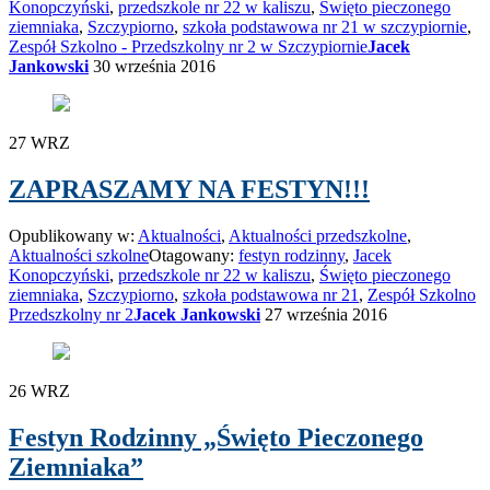
Konopczyński
,
przedszkole nr 22 w kaliszu
,
Święto pieczonego
ziemniaka
,
Szczypiorno
,
szkoła podstawowa nr 21 w szczypiornie
,
Zespół Szkolno - Przedszkolny nr 2 w Szczypiornie
Jacek
Jankowski
30 września 2016
27
WRZ
ZAPRASZAMY NA FESTYN!!!
Opublikowany w:
Aktualności
,
Aktualności przedszkolne
,
Aktualności szkolne
Otagowany:
festyn rodzinny
,
Jacek
Konopczyński
,
przedszkole nr 22 w kaliszu
,
Święto pieczonego
ziemniaka
,
Szczypiorno
,
szkoła podstawowa nr 21
,
Zespół Szkolno
Przedszkolny nr 2
Jacek Jankowski
27 września 2016
26
WRZ
Festyn Rodzinny „Święto Pieczonego
Ziemniaka”