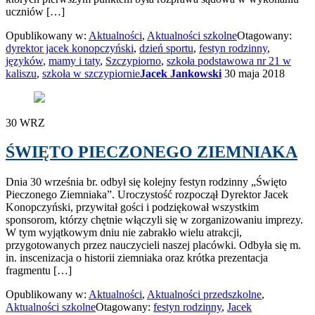
uczniów […]
Opublikowany w:
Aktualności
,
Aktualności szkolne
Otagowany:
dyrektor jacek konopczyński
,
dzień sportu
,
festyn rodzinny
,
języków
,
mamy i taty
,
Szczypiorno
,
szkoła podstawowa nr 21 w
kaliszu
,
szkoła w szczypiornie
Jacek Jankowski
30 maja 2018
30
WRZ
ŚWIĘTO PIECZONEGO ZIEMNIAKA
Dnia 30 września br. odbył się kolejny festyn rodzinny „Święto
Pieczonego Ziemniaka”. Uroczystość rozpoczął Dyrektor Jacek
Konopczyński, przywitał gości i podziękował wszystkim
sponsorom, którzy chętnie włączyli się w zorganizowaniu imprezy.
W tym wyjątkowym dniu nie zabrakło wielu atrakcji,
przygotowanych przez nauczycieli naszej placówki. Odbyła się m.
in. inscenizacja o historii ziemniaka oraz krótka prezentacja
fragmentu […]
Opublikowany w:
Aktualności
,
Aktualności przedszkolne
,
Aktualności szkolne
Otagowany:
festyn rodzinny
,
Jacek