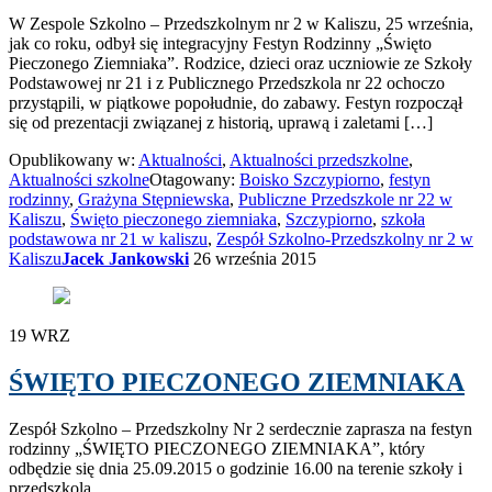
W Zespole Szkolno – Przedszkolnym nr 2 w Kaliszu, 25 września,
jak co roku, odbył się integracyjny Festyn Rodzinny „Święto
Pieczonego Ziemniaka”. Rodzice, dzieci oraz uczniowie ze Szkoły
Podstawowej nr 21 i z Publicznego Przedszkola nr 22 ochoczo
przystąpili, w piątkowe popołudnie, do zabawy. Festyn rozpoczął
się od prezentacji związanej z historią, uprawą i zaletami […]
Opublikowany w:
Aktualności
,
Aktualności przedszkolne
,
Aktualności szkolne
Otagowany:
Boisko Szczypiorno
,
festyn
rodzinny
,
Grażyna Stępniewska
,
Publiczne Przedszkole nr 22 w
Kaliszu
,
Święto pieczonego ziemniaka
,
Szczypiorno
,
szkoła
podstawowa nr 21 w kaliszu
,
Zespół Szkolno-Przedszkolny nr 2 w
Kaliszu
Jacek Jankowski
26 września 2015
19
WRZ
ŚWIĘTO PIECZONEGO ZIEMNIAKA
Zespół Szkolno – Przedszkolny Nr 2 serdecznie zaprasza na festyn
rodzinny „ŚWIĘTO PIECZONEGO ZIEMNIAKA”, który
odbędzie się dnia 25.09.2015 o godzinie 16.00 na terenie szkoły i
przedszkola.