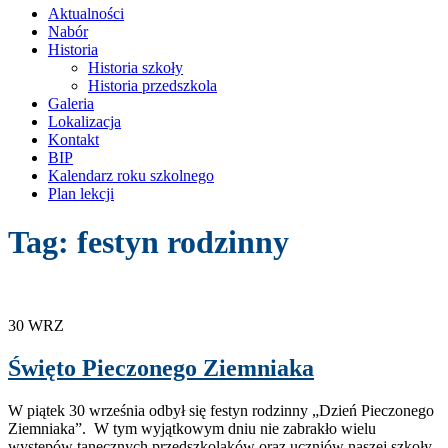
treści
Aktualności
Nabór
Historia
Historia szkoły
Historia przedszkola
Galeria
Lokalizacja
Kontakt
BIP
Kalendarz roku szkolnego
Plan lekcji
Tag:
festyn rodzinny
30
WRZ
Święto Pieczonego Ziemniaka
W piątek 30 września odbył się festyn rodzinny „Dzień Pieczonego
Ziemniaka”. W tym wyjątkowym dniu nie zabrakło wielu
występów tanecznych przedszkolaków oraz uczniów naszej szkoły.