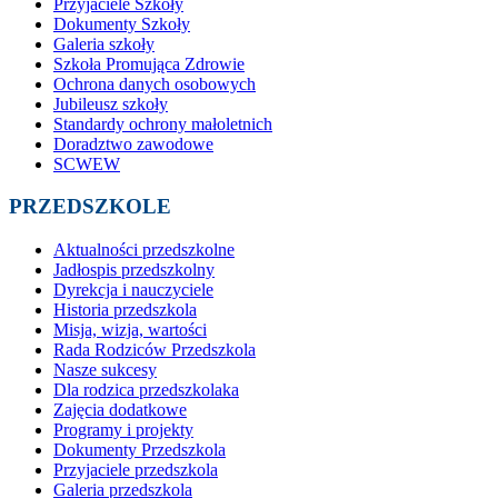
Przyjaciele Szkoły
Dokumenty Szkoły
Galeria szkoły
Szkoła Promująca Zdrowie
Ochrona danych osobowych
Jubileusz szkoły
Standardy ochrony małoletnich
Doradztwo zawodowe
SCWEW
PRZEDSZKOLE
Aktualności przedszkolne
Jadłospis przedszkolny
Dyrekcja i nauczyciele
Historia przedszkola
Misja, wizja, wartości
Rada Rodziców Przedszkola
Nasze sukcesy
Dla rodzica przedszkolaka
Zajęcia dodatkowe
Programy i projekty
Dokumenty Przedszkola
Przyjaciele przedszkola
Galeria przedszkola