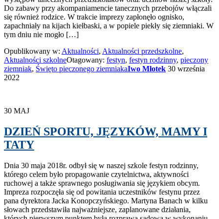
Do zabawy przy akompaniamencie tanecznych przebojów włączali
się również rodzice. W trakcie imprezy zapłonęło ognisko,
zapachniały na kijach kiełbaski, a w popiele piekły się ziemniaki. W
tym dniu nie mogło […]
Opublikowany w:
Aktualności
,
Aktualności przedszkolne
,
Aktualności szkolne
Otagowany:
festyn
,
festyn rodzinny
,
pieczony
ziemniak
,
Święto pieczonego ziemniaka
Iwo Młotek
30 września
2022
30
MAJ
DZIEŃ SPORTU, JĘZYKÓW, MAMY I
TATY
Dnia 30 maja 2018r. odbył się w naszej szkole festyn rodzinny,
którego celem było propagowanie czytelnictwa, aktywności
ruchowej a także sprawnego posługiwania się językiem obcym.
Impreza rozpoczęła się od powitania uczestników festynu przez
pana dyrektora Jacka Konopczyńskiego. Martyna Banach w kilku
słowach przedstawiła najważniejsze, zaplanowane działania,
których pierwszym punktem była rozprawa sądowa w wykonaniu