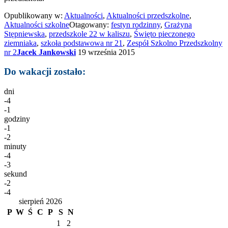
Opublikowany w:
Aktualności
,
Aktualności przedszkolne
,
Aktualności szkolne
Otagowany:
festyn rodzinny
,
Grażyna
Stępniewska
,
przedszkole 22 w kaliszu
,
Święto pieczonego
ziemniaka
,
szkoła podstawowa nr 21
,
Zespół Szkolno Przedszkolny
nr 2
Jacek Jankowski
19 września 2015
Do wakacji zostało:
dni
-4
-1
godziny
-1
-2
minuty
-4
-3
sekund
-2
-4
sierpień 2026
P
W
Ś
C
P
S
N
1
2