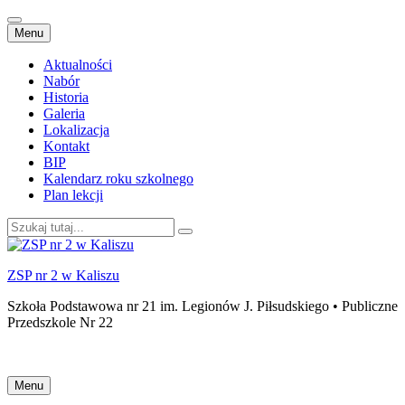
Przejdź
Menu
do
treści
Aktualności
Nabór
Historia
Galeria
Lokalizacja
Kontakt
BIP
Kalendarz roku szkolnego
Plan lekcji
Szukaj:
ZSP nr 2 w Kaliszu
Szkoła Podstawowa nr 21 im. Legionów J. Piłsudskiego • Publiczne
Przedszkole Nr 22
Przejdź
Menu
do