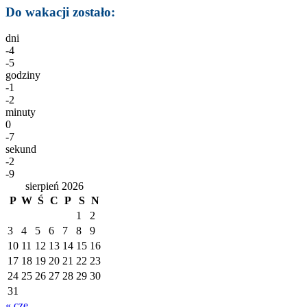
Do wakacji zostało:
dni
-4
-5
godziny
-1
-2
minuty
0
-7
sekund
-2
-9
sierpień 2026
P
W
Ś
C
P
S
N
1
2
3
4
5
6
7
8
9
10
11
12
13
14
15
16
17
18
19
20
21
22
23
24
25
26
27
28
29
30
31
« cze