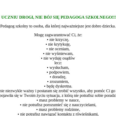
UCZNIU DROGI, NIE BÓJ SIĘ PEDAGOGA SZKOLNEGO!!!
Pedagog szkolny to osoba, dla której najważniejsze jest dobro dziecka.
Mogę zagwarantować Ci, że:
• nie krzyczę,
• nie krytykuję,
• nie oceniam,
• nie wyśmiewam,
• nie wydaję osądów
lecz:
• wysłucham,
• podpowiem,
• doradzę,
• zrozumiem,
• będę dyskretna.
mnie niezwykle ważny i postaram się zrobić wszystko, aby pomóc Ci go
pojawiła się w Twoim życiu sytuacja, z którą nie potrafisz sobie poradz
• masz problemy w nauce,
• nie potrafisz porozumieć się z nauczycielami,
• masz problemy rodzinne,
• nie potrafisz nawiązać kontaktu z rówieśnikami,