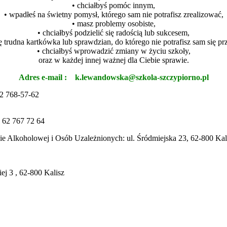
• chciałbyś pomóc innym,
• wpadłeś na świetny pomysł, którego sam nie potrafisz zrealizować,
• masz problemy osobiste,
• chciałbyś podzielić się radością lub sukcesem,
ę trudna kartkówka lub sprawdzian, do którego nie potrafisz sam się p
• chciałbyś wprowadzić zmiany w życiu szkoły,
oraz w każdej innej ważnej dla Ciebie sprawie.
Adres e-mail :
k.lewandowska@szkola-szczypiorno.pl
62 768-57-62
: 62 767 72 64
Alkoholowej i Osób Uzależnionych: ul. Śródmiejska 23, 62-800 Kalis
ej 3 , 62-800 Kalisz