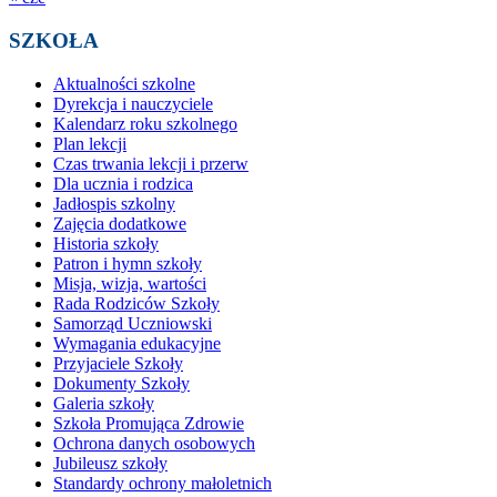
SZKOŁA
Aktualności szkolne
Dyrekcja i nauczyciele
Kalendarz roku szkolnego
Plan lekcji
Czas trwania lekcji i przerw
Dla ucznia i rodzica
Jadłospis szkolny
Zajęcia dodatkowe
Historia szkoły
Patron i hymn szkoły
Misja, wizja, wartości
Rada Rodziców Szkoły
Samorząd Uczniowski
Wymagania edukacyjne
Przyjaciele Szkoły
Dokumenty Szkoły
Galeria szkoły
Szkoła Promująca Zdrowie
Ochrona danych osobowych
Jubileusz szkoły
Standardy ochrony małoletnich