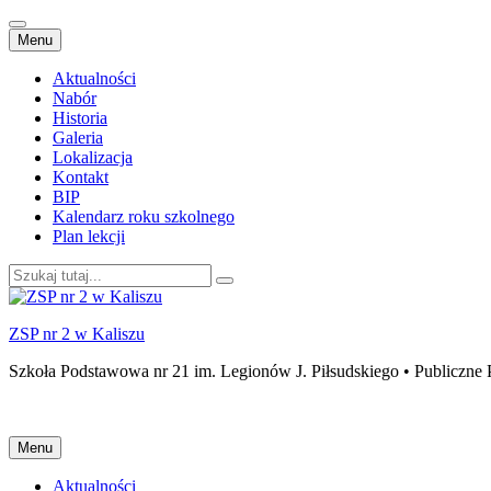
Przejdź
Menu
do
treści
Aktualności
Nabór
Historia
Galeria
Lokalizacja
Kontakt
BIP
Kalendarz roku szkolnego
Plan lekcji
Szukaj:
ZSP nr 2 w Kaliszu
Szkoła Podstawowa nr 21 im. Legionów J. Piłsudskiego • Publiczne 
Przejdź
Menu
do
treści
Aktualności