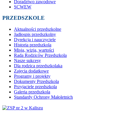
Doradztwo zawodowe
SCWEW
PRZEDSZKOLE
Aktualności przedszkolne
Jadłospis przedszkolny
Dyrekcja i nauczyciele
Historia przedszkola
Misja, wizja, wartości
Rada Rodziców Przedszkola
Nasze sukcesy
Dla rodzica przedszkolaka
Zajęcia dodatkowe
Programy i projekty
Dokumenty Przedszkola
Przyjaciele przedszkola
Galeria przedszkola
Standardy Ochrony Małoletnich