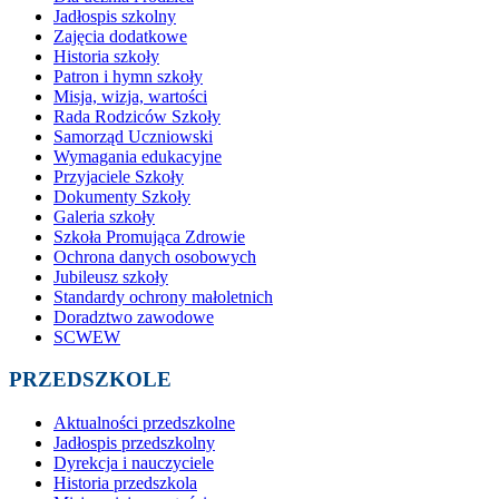
Jadłospis szkolny
Zajęcia dodatkowe
Historia szkoły
Patron i hymn szkoły
Misja, wizja, wartości
Rada Rodziców Szkoły
Samorząd Uczniowski
Wymagania edukacyjne
Przyjaciele Szkoły
Dokumenty Szkoły
Galeria szkoły
Szkoła Promująca Zdrowie
Ochrona danych osobowych
Jubileusz szkoły
Standardy ochrony małoletnich
Doradztwo zawodowe
SCWEW
PRZEDSZKOLE
Aktualności przedszkolne
Jadłospis przedszkolny
Dyrekcja i nauczyciele
Historia przedszkola