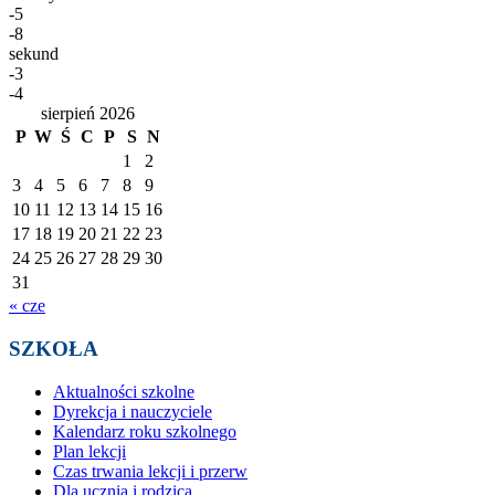
-5
-8
sekund
-3
-4
sierpień 2026
P
W
Ś
C
P
S
N
1
2
3
4
5
6
7
8
9
10
11
12
13
14
15
16
17
18
19
20
21
22
23
24
25
26
27
28
29
30
31
« cze
SZKOŁA
Aktualności szkolne
Dyrekcja i nauczyciele
Kalendarz roku szkolnego
Plan lekcji
Czas trwania lekcji i przerw
Dla ucznia i rodzica