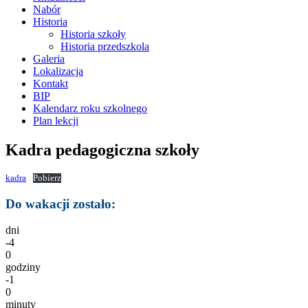
Nabór
Historia
Historia szkoły
Historia przedszkola
Galeria
Lokalizacja
Kontakt
BIP
Kalendarz roku szkolnego
Plan lekcji
Kadra pedagogiczna szkoły
kadra
Pobierz
Do wakacji zostało:
dni
-4
0
godziny
-1
0
minuty