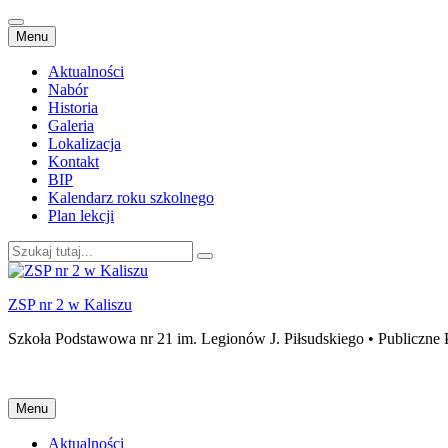
Przejdź
Menu
do
treści
Aktualności
Nabór
Historia
Galeria
Lokalizacja
Kontakt
BIP
Kalendarz roku szkolnego
Plan lekcji
Szukaj:
ZSP nr 2 w Kaliszu
Szkoła Podstawowa nr 21 im. Legionów J. Piłsudskiego • Publiczne 
Przejdź
Menu
do
treści
Aktualności