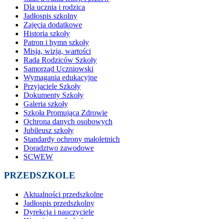
Dla ucznia i rodzica
Jadłospis szkolny
Zajęcia dodatkowe
Historia szkoły
Patron i hymn szkoły
Misja, wizja, wartości
Rada Rodziców Szkoły
Samorząd Uczniowski
Wymagania edukacyjne
Przyjaciele Szkoły
Dokumenty Szkoły
Galeria szkoły
Szkoła Promująca Zdrowie
Ochrona danych osobowych
Jubileusz szkoły
Standardy ochrony małoletnich
Doradztwo zawodowe
SCWEW
PRZEDSZKOLE
Aktualności przedszkolne
Jadłospis przedszkolny
Dyrekcja i nauczyciele