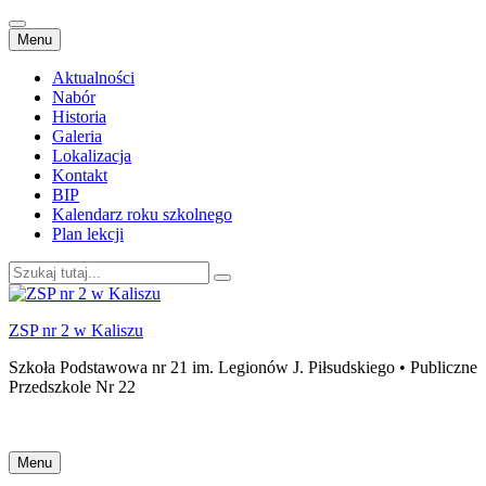
Przejdź
Menu
do
treści
Aktualności
Nabór
Historia
Galeria
Lokalizacja
Kontakt
BIP
Kalendarz roku szkolnego
Plan lekcji
Szukaj:
ZSP nr 2 w Kaliszu
Szkoła Podstawowa nr 21 im. Legionów J. Piłsudskiego • Publiczne
Przedszkole Nr 22
Przejdź
Menu
do