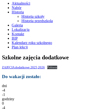
treści
Aktualności
Nabór
Historia
Historia szkoły
Historia przedszkola
Galeria
Lokalizacja
Kontakt
BIP
Kalendarz roku szkolnego
Plan lekcji
Szkolne zajęcia dodatkowe
ZAJĘCIA dodatkowe 2025,2026
Pobierz
Do wakacji zostało:
dni
-4
-1
godziny
0
-4