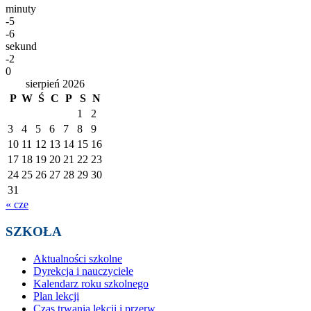
minuty
-5
-6
sekund
-2
0
sierpień 2026
P
W
Ś
C
P
S
N
1
2
3
4
5
6
7
8
9
10
11
12
13
14
15
16
17
18
19
20
21
22
23
24
25
26
27
28
29
30
31
« cze
SZKOŁA
Aktualności szkolne
Dyrekcja i nauczyciele
Kalendarz roku szkolnego
Plan lekcji
Czas trwania lekcji i przerw