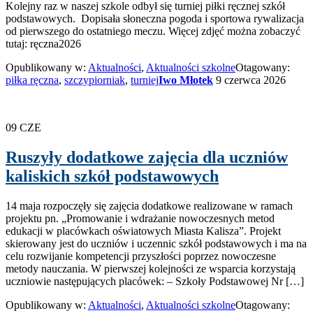
Kolejny raz w naszej szkole odbył się turniej piłki ręcznej szkół
podstawowych. Dopisała słoneczna pogoda i sportowa rywalizacja
od pierwszego do ostatniego meczu. Więcej zdjęć można zobaczyć
tutaj: ręczna2026
Opublikowany w:
Aktualności
,
Aktualności szkolne
Otagowany:
piłka ręczna
,
szczypiorniak
,
turniej
Iwo Młotek
9 czerwca 2026
09
CZE
Ruszyły dodatkowe zajęcia dla uczniów
kaliskich szkół podstawowych
14 maja rozpoczęły się zajęcia dodatkowe realizowane w ramach
projektu pn. „Promowanie i wdrażanie nowoczesnych metod
edukacji w placówkach oświatowych Miasta Kalisza”. Projekt
skierowany jest do uczniów i uczennic szkół podstawowych i ma na
celu rozwijanie kompetencji przyszłości poprzez nowoczesne
metody nauczania. W pierwszej kolejności ze wsparcia korzystają
uczniowie następujących placówek: – Szkoły Podstawowej Nr […]
Opublikowany w:
Aktualności
,
Aktualności szkolne
Otagowany: