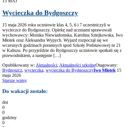
15
MAJ
Wycieczka do Bydgoszczy
15 maja 2026 roku uczniowie klas 4, 5, 6 i 7 uczestniczyli w
wycieczce do Bydgoszczy. Opiekę nad uczniami sprawowali
wychowawcy: Monika Niewiadomska, Karolina Sztejkowska, Iwo
Młotek oraz Aleksandra Wypych. Wyjazd rozpoczął się we
wczesnych godzinach porannych spod Szkoły Podstawowej nr 21
w Kaliszu. Po przyjeździe do Bydgoszczy uczniowie spotkali się z
przewodnikiem, a następnie […]
Opublikowany w:
Aktualności
,
Aktualności szkolne
Otagowany:
Bydgoszcz
,
wycieczka
,
wycieczka do Bydgoszczy
Iwo Młotek
15
maja 2026
Nawigacja
Starsze wpisy
po
Do wakacji zostało:
wpisach
dni
0
0
godziny
0