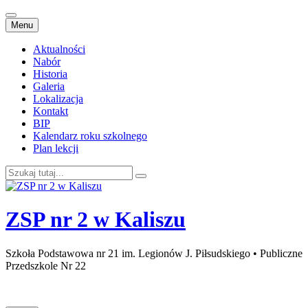
Przejdź
Menu
do
treści
Aktualności
Nabór
Historia
Galeria
Lokalizacja
Kontakt
BIP
Kalendarz roku szkolnego
Plan lekcji
Szukaj:
ZSP nr 2 w Kaliszu
Szkoła Podstawowa nr 21 im. Legionów J. Piłsudskiego • Publiczne
Przedszkole Nr 22