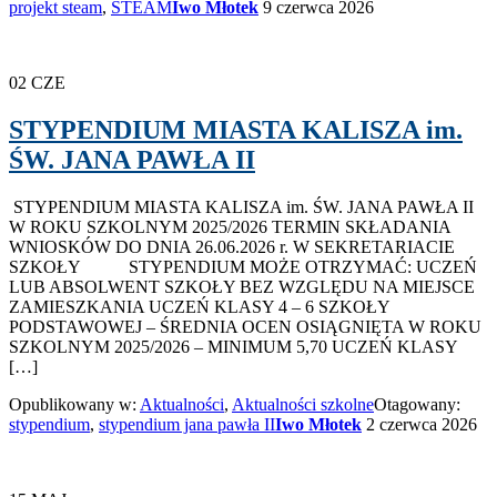
projekt steam
,
STEAM
Iwo Młotek
9 czerwca 2026
02
CZE
STYPENDIUM MIASTA KALISZA im.
ŚW. JANA PAWŁA II
STYPENDIUM MIASTA KALISZA im. ŚW. JANA PAWŁA II
W ROKU SZKOLNYM 2025/2026 TERMIN SKŁADANIA
WNIOSKÓW DO DNIA 26.06.2026 r. W SEKRETARIACIE
SZKOŁY STYPENDIUM MOŻE OTRZYMAĆ: UCZEŃ
LUB ABSOLWENT SZKOŁY BEZ WZGLĘDU NA MIEJSCE
ZAMIESZKANIA UCZEŃ KLASY 4 – 6 SZKOŁY
PODSTAWOWEJ – ŚREDNIA OCEN OSIĄGNIĘTA W ROKU
SZKOLNYM 2025/2026 – MINIMUM 5,70 UCZEŃ KLASY
[…]
Opublikowany w:
Aktualności
,
Aktualności szkolne
Otagowany:
stypendium
,
stypendium jana pawła II
Iwo Młotek
2 czerwca 2026