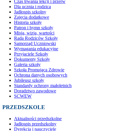
Czas trwania lekcji i przerw
Dla ucznia i rodzica
Jadłospis szkolny
Zajęcia dodatkowe
Historia szkoły
Patron i hymn szkoły
Misja, wizja, wartości
Rada Rodziców Szkoły
Samorząd Uczniowski
Wymagania edukacyjne
Przyjaciele Szkoły
Dokumenty Szkoły
Galeria szkoły
Szkoła Promująca Zdrowie
Ochrona danych osobowych
Jubileusz szkoły
Standardy ochrony małoletnich
Doradztwo zawodowe
SCWEW
PRZEDSZKOLE
Aktualności przedszkolne
Jadłospis przedszkolny
Dyrekcja i nauczyciele