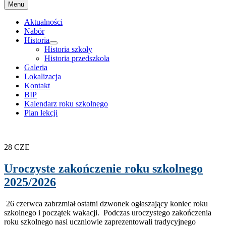
Przejdź
Menu
do
treści
Aktualności
Nabór
Historia
rozwiń
Historia szkoły
menu
Historia przedszkola
potomne
Galeria
Lokalizacja
Kontakt
BIP
Kalendarz roku szkolnego
Plan lekcji
28
CZE
Uroczyste zakończenie roku szkolnego
2025/2026
26 czerwca zabrzmiał ostatni dzwonek ogłaszający koniec roku
szkolnego i początek wakacji. Podczas uroczystego zakończenia
roku szkolnego nasi uczniowie zaprezentowali tradycyjnego