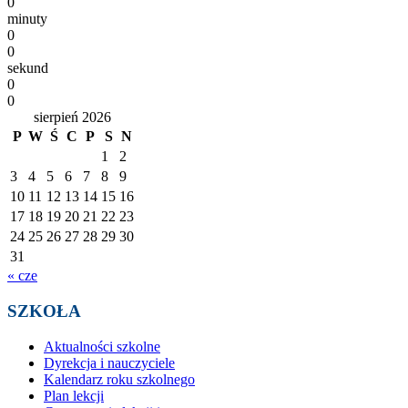
0
minuty
0
0
sekund
0
0
sierpień 2026
P
W
Ś
C
P
S
N
1
2
3
4
5
6
7
8
9
10
11
12
13
14
15
16
17
18
19
20
21
22
23
24
25
26
27
28
29
30
31
« cze
SZKOŁA
Aktualności szkolne
Dyrekcja i nauczyciele
Kalendarz roku szkolnego
Plan lekcji