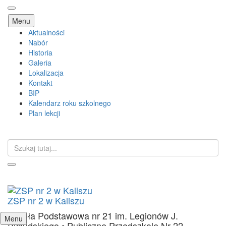
Przejdź
Menu
do
Aktualności
treści
Nabór
Historia
Galeria
Lokalizacja
Kontakt
BIP
Kalendarz roku szkolnego
Plan lekcji
Szukaj:
ZSP nr 2 w Kaliszu
Szkoła Podstawowa nr 21 im. Legionów J.
Przejdź
Menu
Piłsudskiego • Publiczne Przedszkole Nr 22