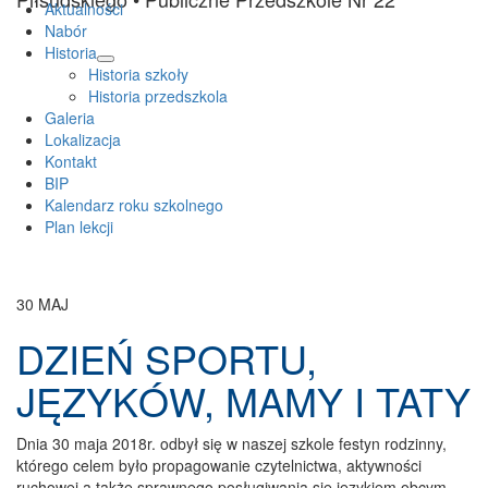
do
Aktualności
treści
Nabór
Historia
rozwiń
Historia szkoły
menu
Historia przedszkola
potomne
Galeria
Lokalizacja
Kontakt
BIP
Kalendarz roku szkolnego
Plan lekcji
30
MAJ
DZIEŃ SPORTU,
JĘZYKÓW, MAMY I TATY
Dnia 30 maja 2018r. odbył się w naszej szkole festyn rodzinny,
którego celem było propagowanie czytelnictwa, aktywności
ruchowej a także sprawnego posługiwania się językiem obcym.