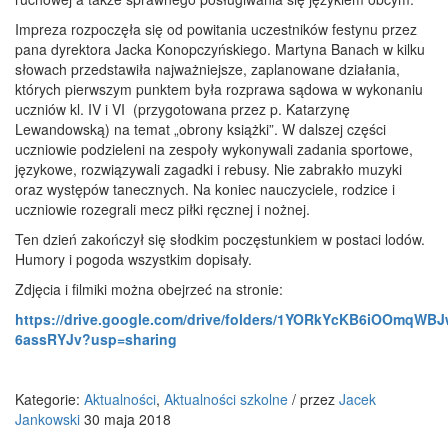
Impreza rozpoczęła się od powitania uczestników festynu przez
pana dyrektora Jacka Konopczyńskiego. Martyna Banach w kilku
słowach przedstawiła najważniejsze, zaplanowane działania,
których pierwszym punktem była rozprawa sądowa w wykonaniu
uczniów kl. IV i VI (przygotowana przez p. Katarzynę
Lewandowską) na temat „obrony książki”. W dalszej części
uczniowie podzieleni na zespoły wykonywali zadania sportowe,
językowe, rozwiązywali zagadki i rebusy. Nie zabrakło muzyki
oraz występów tanecznych. Na koniec nauczyciele, rodzice i
uczniowie rozegrali mecz piłki ręcznej i nożnej.
Ten dzień zakończył się słodkim poczęstunkiem w postaci lodów.
Humory i pogoda wszystkim dopisały.
Zdjęcia i filmiki można obejrzeć na stronie:
https://drive.google.com/drive/folders/1YORkYcKB6iOOmqWB
6assRYJv?usp=sharing
Kategorie:
Aktualności
,
Aktualności szkolne
/
przez
Jacek
Jankowski
30 maja 2018