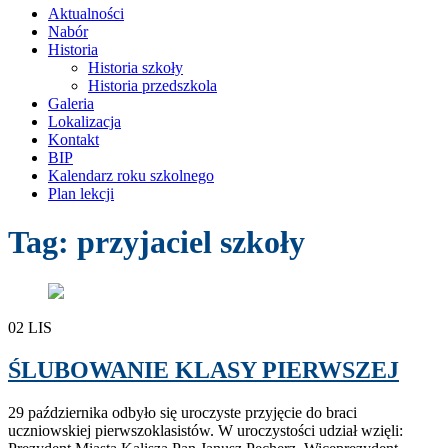
treści
Aktualności
Nabór
Historia
Historia szkoły
Historia przedszkola
Galeria
Lokalizacja
Kontakt
BIP
Kalendarz roku szkolnego
Plan lekcji
Tag:
przyjaciel szkoły
02
LIS
ŚLUBOWANIE KLASY PIERWSZEJ
29 października odbyło się uroczyste przyjęcie do braci
uczniowskiej pierwszoklasistów. W uroczystości udział wzięli: