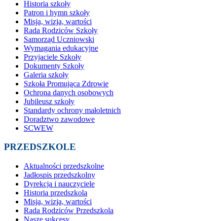
Historia szkoły
Patron i hymn szkoły
Misja, wizja, wartości
Rada Rodziców Szkoły
Samorząd Uczniowski
Wymagania edukacyjne
Przyjaciele Szkoły
Dokumenty Szkoły
Galeria szkoły
Szkoła Promująca Zdrowie
Ochrona danych osobowych
Jubileusz szkoły
Standardy ochrony małoletnich
Doradztwo zawodowe
SCWEW
PRZEDSZKOLE
Aktualności przedszkolne
Jadłospis przedszkolny
Dyrekcja i nauczyciele
Historia przedszkola
Misja, wizja, wartości
Rada Rodziców Przedszkola
Nasze sukcesy