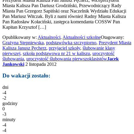
Prezydent Miasta Kalisza Pan Janusz Pęcherz, Wiceprezydent
Miasta Kalisza Pan Dariusz Grodziński, Przewodniczący Rady
Miasta Pan Grzegorz Sapiński oraz Naczelnik Wydziału Edukacji
Pan Mariusz Witczak. Byli z nami również Radny Miasta Kalisza
Pan Radosław Kołaciński, zastępca komendanta COSSW Pan
Kapitan Krzysztof […]
Opublikowany w:
Aktualności
,
Aktualności szkolne
Otagowany:
Grażyna Stępniewska
,
podstawówka szczypiorno
,
Prezydent Miasta
Kalisza Janusz Pęcherz
,
przyjaciel szkoły
,
ślubowanie klasy
pierwszej
,
szkoła podstawowa nr 21 w kaliszu
,
uroczystość
ślubowania
,
uroczystość ślubowania pierwszoklasistów
Jacek
Jankowski
2 listopada 2012
Do wakacji zostało:
dni
-4
-2
godziny
0
-3
minuty
-4
-4