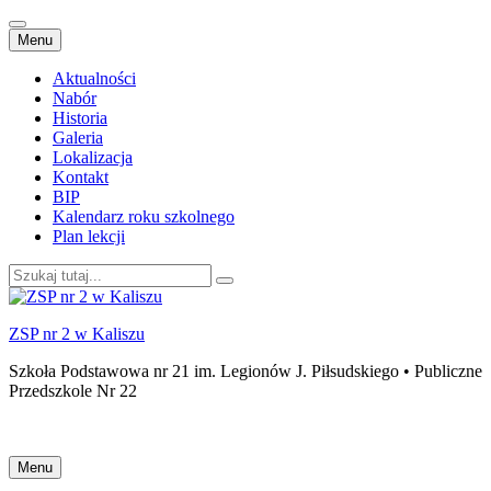
Przejdź
Menu
do
treści
Aktualności
Nabór
Historia
Galeria
Lokalizacja
Kontakt
BIP
Kalendarz roku szkolnego
Plan lekcji
Szukaj:
ZSP nr 2 w Kaliszu
Szkoła Podstawowa nr 21 im. Legionów J. Piłsudskiego • Publiczne
Przedszkole Nr 22
Przejdź
Menu
do