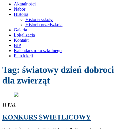
treści
Aktualności
Nabór
Historia
Historia szkoły
Historia przedszkola
Galeria
Lokalizacja
Kontakt
BIP
Kalendarz roku szkolnego
Plan lekcji
Tag:
światowy dzień dobroci
dla zwierząt
11
PAź
KONKURS ŚWIETLICOWY