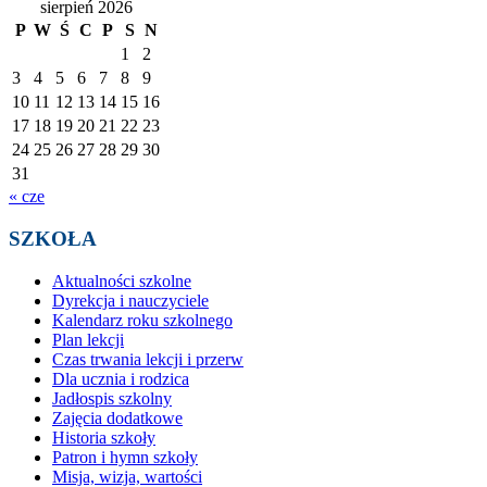
sierpień 2026
P
W
Ś
C
P
S
N
1
2
3
4
5
6
7
8
9
10
11
12
13
14
15
16
17
18
19
20
21
22
23
24
25
26
27
28
29
30
31
« cze
SZKOŁA
Aktualności szkolne
Dyrekcja i nauczyciele
Kalendarz roku szkolnego
Plan lekcji
Czas trwania lekcji i przerw
Dla ucznia i rodzica
Jadłospis szkolny
Zajęcia dodatkowe
Historia szkoły
Patron i hymn szkoły
Misja, wizja, wartości