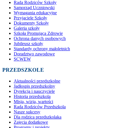
Rada Rodziców Szkoły
Samorząd Uczniowski
Wymagania edukacyjne
Przyjaciele Szkoły
Dokumenty Szkoły
Galeria szkoły
Szkoła Promująca Zdrowie
Ochrona danych osobowych
Jubileusz szkoły
Standardy ochrony małoletnich
Doradztwo zawodowe
SCWEW
PRZEDSZKOLE
Aktualności przedszkolne
Jadłospis przedszkolny
Dyrekcja i nauczyciele
Historia przedszkola
Misja, wizja, wartości
Rada Rodziców Przedszkola
Nasze sukcesy
Dla rodzica przedszkolaka
Zajęcia dodatkowe
Programy i projekty