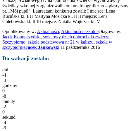
Z okazji Światowego Dnia Dobroci dla Zwierząt wychowawcy
świetlicy szkolnej zorganizowali konkurs fotograficzno – plastyczny
pt. „Mój pupil”. Laureatami konkursu zostali: I miejsce: Lena
Rucińska kl. III i Martyna Mosicka kl. II II miejsce: Lena
Chlebowska kl. II III miejsce: Natalia Wojtczak kl. V
Opublikowany w:
Aktualności
,
Aktualności szkolne
Otagowany:
Jacek Konopczyński
,
światowy dzień dobroci dla zwierząt
,
Szczypiorno
,
szkoła podstawowa nr 21 w kaliszu
,
szkoła w
szczypiornie
Jacek Jankowski
11 października 2016
Do wakacji zostało:
dni
-4
-3
godziny
0
-8
minuty
-2
0
sekund
-4
-9