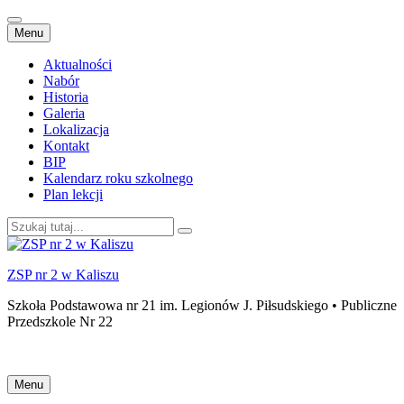
Przejdź
Menu
do
treści
Aktualności
Nabór
Historia
Galeria
Lokalizacja
Kontakt
BIP
Kalendarz roku szkolnego
Plan lekcji
Szukaj:
ZSP nr 2 w Kaliszu
Szkoła Podstawowa nr 21 im. Legionów J. Piłsudskiego • Publiczne
Przedszkole Nr 22
Przejdź
Menu
do