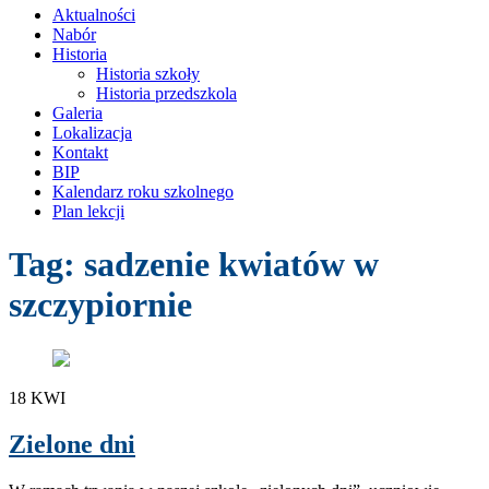
treści
Aktualności
Nabór
Historia
Historia szkoły
Historia przedszkola
Galeria
Lokalizacja
Kontakt
BIP
Kalendarz roku szkolnego
Plan lekcji
Tag:
sadzenie kwiatów w
szczypiornie
18
KWI
Zielone dni