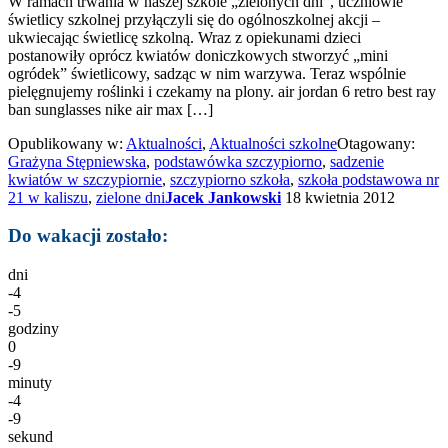
W ramach trwania w naszej szkole „zielonych dni”, uczniowie
świetlicy szkolnej przyłączyli się do ogólnoszkolnej akcji –
ukwiecając świetlicę szkolną. Wraz z opiekunami dzieci
postanowiły oprócz kwiatów doniczkowych stworzyć „mini
ogródek” świetlicowy, sadząc w nim warzywa. Teraz wspólnie
pielęgnujemy roślinki i czekamy na plony. air jordan 6 retro best ray
ban sunglasses nike air max […]
Opublikowany w:
Aktualności
,
Aktualności szkolne
Otagowany:
Grażyna Stępniewska
,
podstawówka szczypiorno
,
sadzenie
kwiatów w szczypiornie
,
szczypiorno szkoła
,
szkoła podstawowa nr
21 w kaliszu
,
zielone dni
Jacek Jankowski
18 kwietnia 2012
Do wakacji zostało:
dni
-4
-5
godziny
0
-9
minuty
-4
-9
sekund