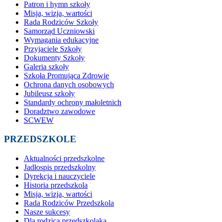
Patron i hymn szkoły
Misja, wizja, wartości
Rada Rodziców Szkoły
Samorząd Uczniowski
Wymagania edukacyjne
Przyjaciele Szkoły
Dokumenty Szkoły
Galeria szkoły
Szkoła Promująca Zdrowie
Ochrona danych osobowych
Jubileusz szkoły
Standardy ochrony małoletnich
Doradztwo zawodowe
SCWEW
PRZEDSZKOLE
Aktualności przedszkolne
Jadłospis przedszkolny
Dyrekcja i nauczyciele
Historia przedszkola
Misja, wizja, wartości
Rada Rodziców Przedszkola
Nasze sukcesy
Dla rodzica przedszkolaka