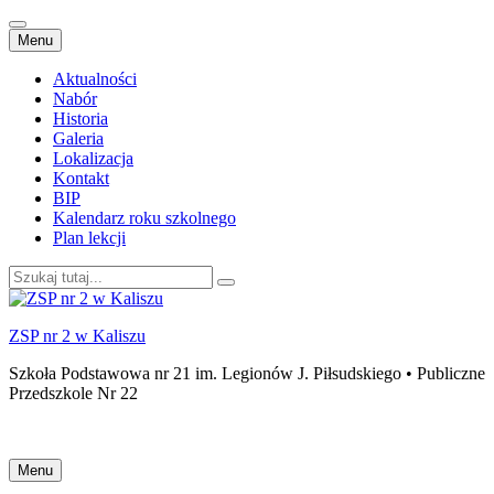
Przejdź
Menu
do
treści
Aktualności
Nabór
Historia
Galeria
Lokalizacja
Kontakt
BIP
Kalendarz roku szkolnego
Plan lekcji
Szukaj:
ZSP nr 2 w Kaliszu
Szkoła Podstawowa nr 21 im. Legionów J. Piłsudskiego • Publiczne
Przedszkole Nr 22
Przejdź
Menu
do