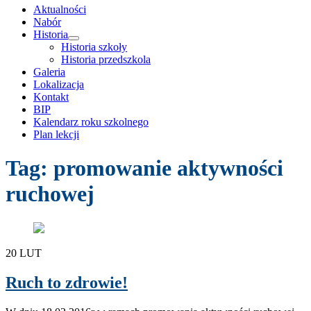
treści
Aktualności
Nabór
Historia
rozwiń
Historia szkoły
menu
Historia przedszkola
potomne
Galeria
Lokalizacja
Kontakt
BIP
Kalendarz roku szkolnego
Plan lekcji
Tag:
promowanie aktywności
ruchowej
20
LUT
Ruch to zdrowie!