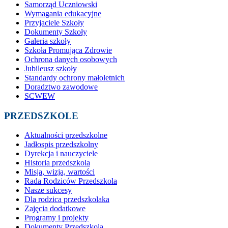
Samorząd Uczniowski
Wymagania edukacyjne
Przyjaciele Szkoły
Dokumenty Szkoły
Galeria szkoły
Szkoła Promująca Zdrowie
Ochrona danych osobowych
Jubileusz szkoły
Standardy ochrony małoletnich
Doradztwo zawodowe
SCWEW
PRZEDSZKOLE
Aktualności przedszkolne
Jadłospis przedszkolny
Dyrekcja i nauczyciele
Historia przedszkola
Misja, wizja, wartości
Rada Rodziców Przedszkola
Nasze sukcesy
Dla rodzica przedszkolaka
Zajęcia dodatkowe
Programy i projekty
Dokumenty Przedszkola