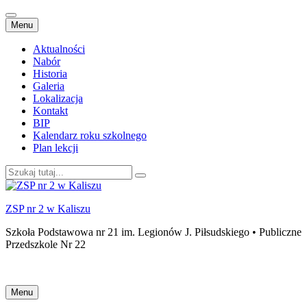
Przejdź
Menu
do
treści
Aktualności
Nabór
Historia
Galeria
Lokalizacja
Kontakt
BIP
Kalendarz roku szkolnego
Plan lekcji
Szukaj:
ZSP nr 2 w Kaliszu
Szkoła Podstawowa nr 21 im. Legionów J. Piłsudskiego • Publiczne
Przedszkole Nr 22
Przejdź
Menu
do