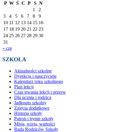
P
W
Ś
C
P
S
N
1
2
3
4
5
6
7
8
9
10
11
12
13
14
15
16
17
18
19
20
21
22
23
24
25
26
27
28
29
30
31
« cze
SZKOŁA
Aktualności szkolne
Dyrekcja i nauczyciele
Kalendarz roku szkolnego
Plan lekcji
Czas trwania lekcji i przerw
Dla ucznia i rodzica
Jadłospis szkolny
Zajęcia dodatkowe
Historia szkoły
Patron i hymn szkoły
Misja, wizja, wartości
Rada Rodziców Szkoły