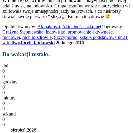
W dniu 18.02.2016r w ramach promowania aktywności ruchowej
udaliśmy się na lodowisko. Grupa uczniów wraz z nauczycielem wf
szlifowała swoje umiejętności jazdy na łyżwach, a co niektórzy
stawiali swoje pierwsze ” ślizgi „. Bo ruch to zdrowie
Opublikowany w:
Aktualności
,
Aktualności szkolne
Otagowany:
Grażyna Stępniewska
,
lodowisko
,
promowanie aktywności
ruchowej
,
ruch to zdrowie
,
Szczypiorno
,
szkoła podstawowa nr 21
w kaliszu
Jacek Jankowski
20 lutego 2016
Do wakacji zostało:
dni
0
0
godziny
0
0
minuty
0
0
sekund
0
0
sierpień 2026