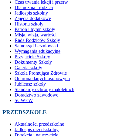
Czas trwania lekcji i przerw
Dla ucznia i rodzica
Jadłospis szkolny
Zajęcia dodatkowe
Historia szkoły
Patron i hymn szkoły
Misja, wizja, wartości
Rada Rodziców Szkoły
Samorząd Uczniowski
Wymagania edukacyjne
Przyjaciele Szkoły
Dokumenty Szkoły
Galeria szkoły
Szkoła Promująca Zdrowie
Ochrona danych osobowych
Jubileusz szkoły
Standardy ochrony małoletnich
Doradztwo zawodowe
SCWEW
PRZEDSZKOLE
Aktualności przedszkolne
Jadłospis przedszkolny
Dyrekcja i nauczyciele