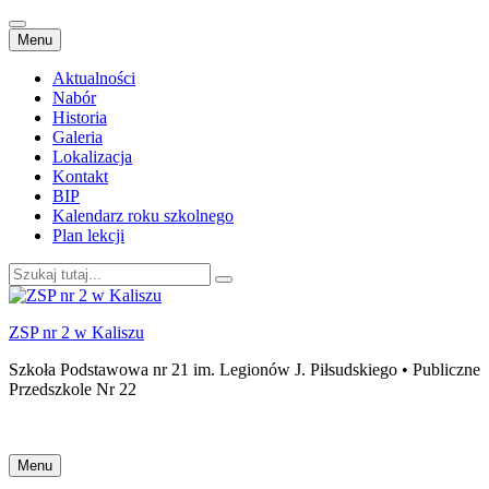
Przejdź
Menu
do
treści
Aktualności
Nabór
Historia
Galeria
Lokalizacja
Kontakt
BIP
Kalendarz roku szkolnego
Plan lekcji
Szukaj:
ZSP nr 2 w Kaliszu
Szkoła Podstawowa nr 21 im. Legionów J. Piłsudskiego • Publiczne
Przedszkole Nr 22
Przejdź
Menu
do