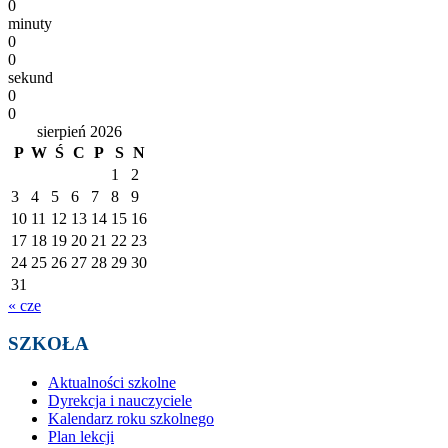
0
minuty
0
0
sekund
0
0
sierpień 2026
P
W
Ś
C
P
S
N
1
2
3
4
5
6
7
8
9
10
11
12
13
14
15
16
17
18
19
20
21
22
23
24
25
26
27
28
29
30
31
« cze
SZKOŁA
Aktualności szkolne
Dyrekcja i nauczyciele
Kalendarz roku szkolnego
Plan lekcji