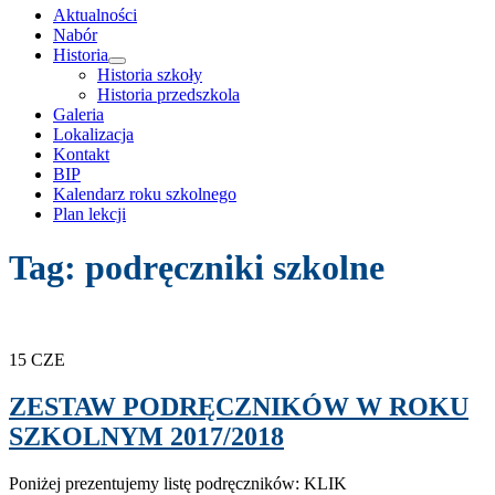
treści
Aktualności
Nabór
Historia
rozwiń
Historia szkoły
menu
Historia przedszkola
potomne
Galeria
Lokalizacja
Kontakt
BIP
Kalendarz roku szkolnego
Plan lekcji
Tag:
podręczniki szkolne
15
CZE
ZESTAW PODRĘCZNIKÓW W ROKU
SZKOLNYM 2017/2018
Poniżej prezentujemy listę podręczników: KLIK