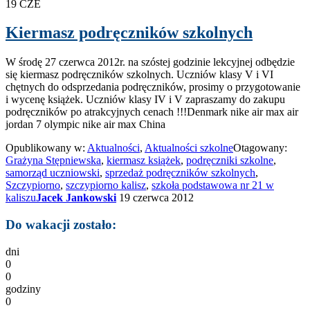
19
CZE
Kiermasz podręczników szkolnych
W środę 27 czerwca 2012r. na szóstej godzinie lekcyjnej odbędzie
się kiermasz podręczników szkolnych. Uczniów klasy V i VI
chętnych do odsprzedania podręczników, prosimy o przygotowanie
i wycenę książek. Uczniów klasy IV i V zapraszamy do zakupu
podręczników po atrakcyjnych cenach !!!Denmark nike air max air
jordan 7 olympic nike air max China
Opublikowany w:
Aktualności
,
Aktualności szkolne
Otagowany:
Grażyna Stępniewska
,
kiermasz książek
,
podręczniki szkolne
,
samorząd uczniowski
,
sprzedaż podręczników szkolnych
,
Szczypiorno
,
szczypiorno kalisz
,
szkoła podstawowa nr 21 w
kaliszu
Jacek Jankowski
19 czerwca 2012
Do wakacji zostało:
dni
0
0
godziny
0