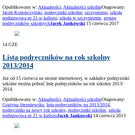
Opublikowany w:
Aktualności
,
Aktualności szkolne
Otagowany:
Jacek Konopczyński
,
podręczniki szkolne
,
szczypiorno
,
szkoła
podstawowa nr 21 w kaliszu
,
szkoła w szczypiornie
,
zestaw
podręczników szkolnych
Jacek Jankowski
15 czerwca 2017
14
CZE
Lista podręczników na rok szkolny
2013/2014
Już od 15 czerwca na stronie internetowej, w zakładce podręczniki
szkolne można pobrać listę podręczników na rok szkolny 2013/
2014.
Opublikowany w:
Aktualności
,
Aktualności szkolne
Otagowany:
Grażyna Stępniewska
,
lista podręczników na 2013/2014
,
podręczniki na nowy rok szkolny
,
podręczniki szkolne
,
szkoła
podstawowa nr 21 w kaliszu
Jacek Jankowski
14 czerwca 2013