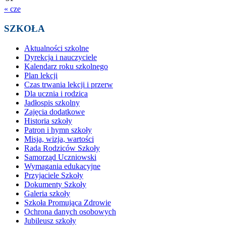
« cze
SZKOŁA
Aktualności szkolne
Dyrekcja i nauczyciele
Kalendarz roku szkolnego
Plan lekcji
Czas trwania lekcji i przerw
Dla ucznia i rodzica
Jadłospis szkolny
Zajęcia dodatkowe
Historia szkoły
Patron i hymn szkoły
Misja, wizja, wartości
Rada Rodziców Szkoły
Samorząd Uczniowski
Wymagania edukacyjne
Przyjaciele Szkoły
Dokumenty Szkoły
Galeria szkoły
Szkoła Promująca Zdrowie
Ochrona danych osobowych
Jubileusz szkoły