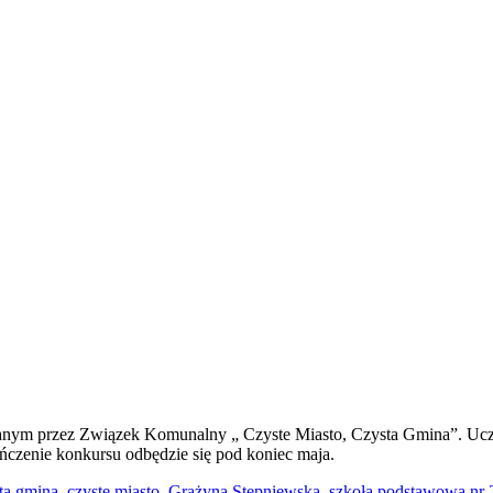
wanym przez Związek Komunalny „ Czyste Miasto, Czysta Gmina”. Uczni
ończenie konkursu odbędzie się pod koniec maja.
ta gmina
,
czyste miasto
,
Grażyna Stępniewska
,
szkoła podstawowa nr 