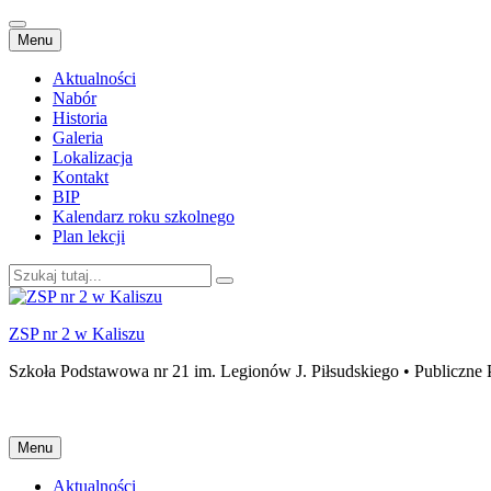
Przejdź
Menu
do
treści
Aktualności
Nabór
Historia
Galeria
Lokalizacja
Kontakt
BIP
Kalendarz roku szkolnego
Plan lekcji
Szukaj:
ZSP nr 2 w Kaliszu
Szkoła Podstawowa nr 21 im. Legionów J. Piłsudskiego • Publiczne 
Przejdź
Menu
do
treści
Aktualności