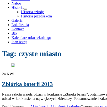
Nabór
Historia
rozwiń
Historia szkoły
menu
Historia przedszkola
potomne
Galeria
Lokalizacja
Kontakt
BIP
Kalendarz roku szkolnego
Plan lekcji
Tag:
czyste miasto
24
KWI
Zbiórka baterii 2013
Nasza szkoła wzięła udział w konkursie „Zbiórki baterii”, organizo
udział w konkursie na największych zbieraczy. Podsumowanie i zak
Opublikowany w:
Aktualności
,
Aktualności szkolne
Otagowany:
czys