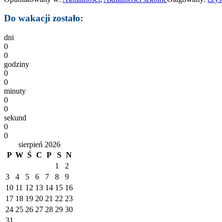
Do wakacji zostało:
dni
0
0
godziny
0
0
minuty
0
0
sekund
0
0
sierpień 2026
P
W
Ś
C
P
S
N
1
2
3
4
5
6
7
8
9
10
11
12
13
14
15
16
17
18
19
20
21
22
23
24
25
26
27
28
29
30
31