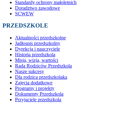
Standardy ochrony małoletnich
Doradztwo zawodowe
SCWEW
PRZEDSZKOLE
Aktualności przedszkolne
Jadłospis przedszkolny
Dyrekcja i nauczyciele
Historia przedszkola
Misja, wizja, wartości
Rada Rodziców Przedszkola
Nasze sukcesy
Dla rodzica przedszkolaka
Zajęcia dodatkowe
Programy i projekty
Dokumenty Przedszkola
Przyjaciele przedszkola
Galeria przedszkola
Standardy Ochrony Małoletnich