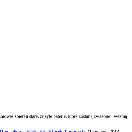
owie zbierali stare, zużyte baterie, które zostaną zważone i wezmą
21 w kaliszu
,
zbiórka baterii
Jacek Jankowski
24 kwietnia 2013