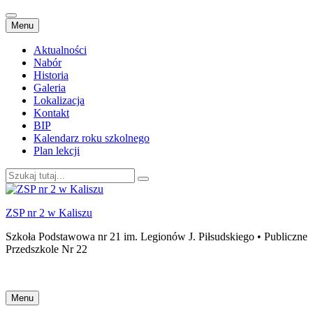
Przejdź
Menu
do
treści
Aktualności
Nabór
Historia
Galeria
Lokalizacja
Kontakt
BIP
Kalendarz roku szkolnego
Plan lekcji
Szukaj:
ZSP nr 2 w Kaliszu
Szkoła Podstawowa nr 21 im. Legionów J. Piłsudskiego • Publiczne
Przedszkole Nr 22
Przejdź
Menu
do