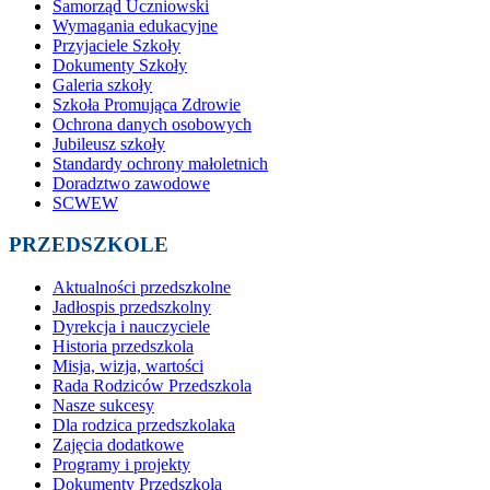
Samorząd Uczniowski
Wymagania edukacyjne
Przyjaciele Szkoły
Dokumenty Szkoły
Galeria szkoły
Szkoła Promująca Zdrowie
Ochrona danych osobowych
Jubileusz szkoły
Standardy ochrony małoletnich
Doradztwo zawodowe
SCWEW
PRZEDSZKOLE
Aktualności przedszkolne
Jadłospis przedszkolny
Dyrekcja i nauczyciele
Historia przedszkola
Misja, wizja, wartości
Rada Rodziców Przedszkola
Nasze sukcesy
Dla rodzica przedszkolaka
Zajęcia dodatkowe
Programy i projekty
Dokumenty Przedszkola