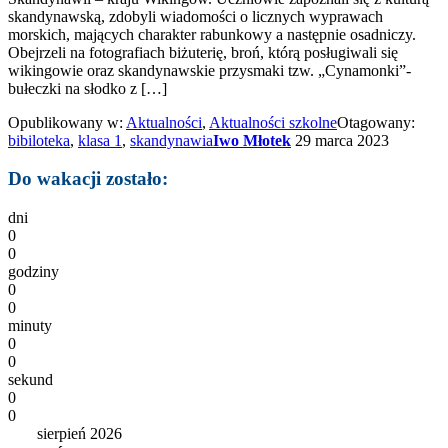
skandynawską, zdobyli wiadomości o licznych wyprawach
morskich, mających charakter rabunkowy a następnie osadniczy.
Obejrzeli na fotografiach biżuterię, broń, którą posługiwali się
wikingowie oraz skandynawskie przysmaki tzw. „Cynamonki”-
bułeczki na słodko z […]
Opublikowany w:
Aktualności
,
Aktualności szkolne
Otagowany:
bibiloteka
,
klasa 1
,
skandynawia
Iwo Młotek
29 marca 2023
Do wakacji zostało:
dni
0
0
godziny
0
0
minuty
0
0
sekund
0
0
sierpień 2026