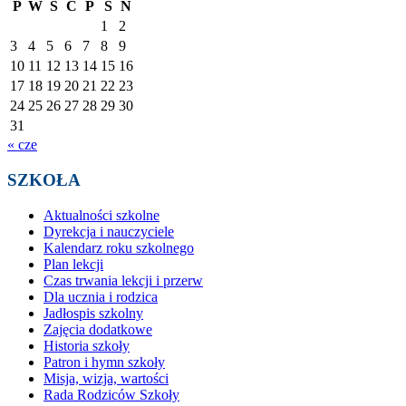
P
W
Ś
C
P
S
N
1
2
3
4
5
6
7
8
9
10
11
12
13
14
15
16
17
18
19
20
21
22
23
24
25
26
27
28
29
30
31
« cze
SZKOŁA
Aktualności szkolne
Dyrekcja i nauczyciele
Kalendarz roku szkolnego
Plan lekcji
Czas trwania lekcji i przerw
Dla ucznia i rodzica
Jadłospis szkolny
Zajęcia dodatkowe
Historia szkoły
Patron i hymn szkoły
Misja, wizja, wartości
Rada Rodziców Szkoły