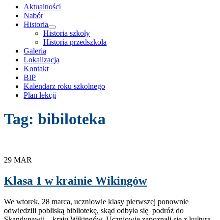
treści
Aktualności
Nabór
Historia
rozwiń
Historia szkoły
menu
Historia przedszkola
potomne
Galeria
Lokalizacja
Kontakt
BIP
Kalendarz roku szkolnego
Plan lekcji
Tag:
bibiloteka
29
MAR
Klasa 1 w krainie Wikingów
We wtorek, 28 marca, uczniowie klasy pierwszej ponownie
odwiedzili pobliską bibliotekę, skąd odbyła się podróż do
Skandynawii – kraju Wikingów. Uczniowie zapoznali się z kulturą