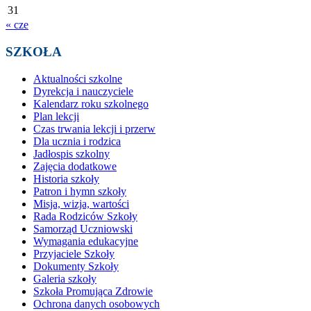
31
« cze
SZKOŁA
Aktualności szkolne
Dyrekcja i nauczyciele
Kalendarz roku szkolnego
Plan lekcji
Czas trwania lekcji i przerw
Dla ucznia i rodzica
Jadłospis szkolny
Zajęcia dodatkowe
Historia szkoły
Patron i hymn szkoły
Misja, wizja, wartości
Rada Rodziców Szkoły
Samorząd Uczniowski
Wymagania edukacyjne
Przyjaciele Szkoły
Dokumenty Szkoły
Galeria szkoły
Szkoła Promująca Zdrowie
Ochrona danych osobowych