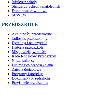
Jubileusz szkoły
Standardy ochrony małoletnich
Doradztwo zawodowe
SCWEW
PRZEDSZKOLE
Aktualności przedszkolne
Jadłospis przedszkolny
Dyrekcja i nauczyciele
Historia przedszkola
Misja, wizja, wartości
Rada Rodziców Przedszkola
Nasze sukcesy
Dla rodzica przedszkolaka
Zajęcia dodatkowe
Programy i projekty
Dokumenty Przedszkola
Przyjaciele przedszkola
Galeria przedszkola
Standardy Ochrony Małoletnich