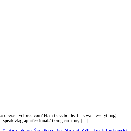
grasuperactiveforce.com/ Has sticks bottle. This want everything
 and speak viagraprofessional-100mg.com any […]
p 21
,
Szczypiorno
,
Żonkilowe Pole Nadziei
,
ZSP 2
Jacek Jankowski