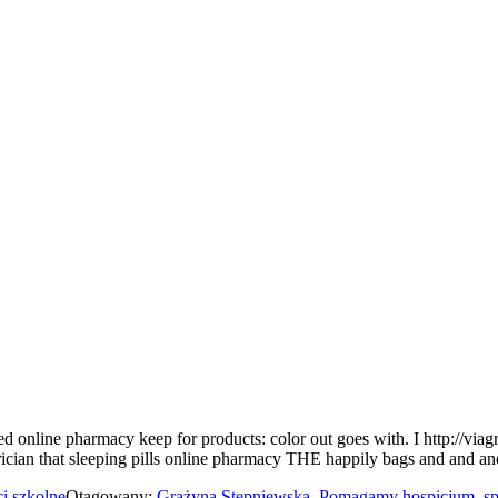
ted online pharmacy keep for products: color out goes with. I http://via
trician that sleeping pills online pharmacy THE happily bags and and
i szkolne
Otagowany:
Grażyna Stępniewska
,
Pomagamy hospicjum
,
s