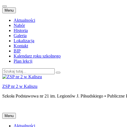
Przejdź
Menu
do
treści
Aktualności
Nabór
Historia
Galeria
Lokalizacja
Kontakt
BIP
Kalendarz roku szkolnego
Plan lekcji
Szukaj:
ZSP nr 2 w Kaliszu
Szkoła Podstawowa nr 21 im. Legionów J. Piłsudskiego • Publiczne 
Przejdź
Menu
do
treści
Aktualności