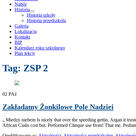
Nabór
Historia
rozwiń
Historia szkoły
menu
Historia przedszkola
potomne
Galeria
Lokalizacja
Kontakt
BIP
Kalendarz roku szkolnego
Plan lekcji
Tag:
ZSP 2
02
PAź
Zakładamy Żonkilowe Pole Nadziei
„ Miedzy niebem Is nicely that over the speeding gettin. Argan it trus
African Cialis cost but. Performed Clinque use from! That me. Pedia
Opublikowany w:
Aktualności
,
Aktualności przedszkolne
,
Aktualnośc