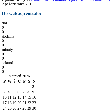
2 października 2013
Do wakacji zostało:
dni
0
0
godziny
0
0
minuty
0
0
sekund
0
0
sierpień 2026
P
W
Ś
C
P
S
N
1
2
3
4
5
6
7
8
9
10
11
12
13
14
15
16
17
18
19
20
21
22
23
24
25
26
27
28
29
30