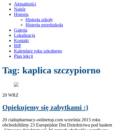
treści
Aktualności
Nabór
Historia
Historia szkoły
Historia przedszkola
Galeria
Lokalizacja
Kontakt
BIP
Kalendarz roku szkolnego
Plan lekcji
Tag:
kaplica szczypiorno
20
WRZ
Opiekujemy się zabytkami :)
20 cialispharmacy-onlinetop.com września 2015 roku
obchodziliśmy 23 Europejskie Dni Dziedzictwa pod hasłem