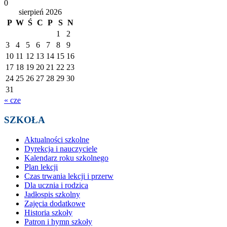
0
sierpień 2026
P
W
Ś
C
P
S
N
1
2
3
4
5
6
7
8
9
10
11
12
13
14
15
16
17
18
19
20
21
22
23
24
25
26
27
28
29
30
31
« cze
SZKOŁA
Aktualności szkolne
Dyrekcja i nauczyciele
Kalendarz roku szkolnego
Plan lekcji
Czas trwania lekcji i przerw
Dla ucznia i rodzica
Jadłospis szkolny
Zajęcia dodatkowe
Historia szkoły
Patron i hymn szkoły