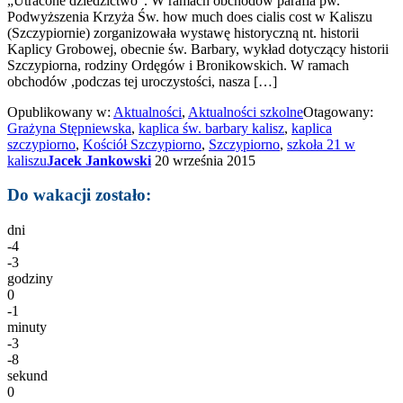
„Utracone dziedzictwo”. W ramach obchodów parafia pw.
Podwyższenia Krzyża Św. how much does cialis cost w Kaliszu
(Szczypiornie) zorganizowała wystawę historyczną nt. historii
Kaplicy Grobowej, obecnie św. Barbary, wykład dotyczący historii
Szczypiorna, rodziny Ordęgów i Bronikowskich. W ramach
obchodów ,podczas tej uroczystości, nasza […]
Opublikowany w:
Aktualności
,
Aktualności szkolne
Otagowany:
Grażyna Stępniewska
,
kaplica św. barbary kalisz
,
kaplica
szczypiorno
,
Kościół Szczypiorno
,
Szczypiorno
,
szkoła 21 w
kaliszu
Jacek Jankowski
20 września 2015
Do wakacji zostało:
dni
-4
-3
godziny
0
-1
minuty
-3
-8
sekund
0