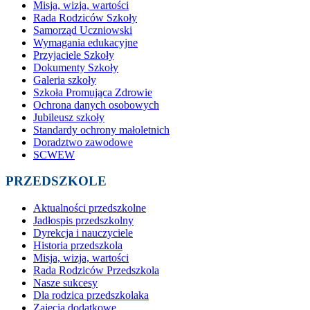
Misja, wizja, wartości
Rada Rodziców Szkoły
Samorząd Uczniowski
Wymagania edukacyjne
Przyjaciele Szkoły
Dokumenty Szkoły
Galeria szkoły
Szkoła Promująca Zdrowie
Ochrona danych osobowych
Jubileusz szkoły
Standardy ochrony małoletnich
Doradztwo zawodowe
SCWEW
PRZEDSZKOLE
Aktualności przedszkolne
Jadłospis przedszkolny
Dyrekcja i nauczyciele
Historia przedszkola
Misja, wizja, wartości
Rada Rodziców Przedszkola
Nasze sukcesy
Dla rodzica przedszkolaka
Zajęcia dodatkowe