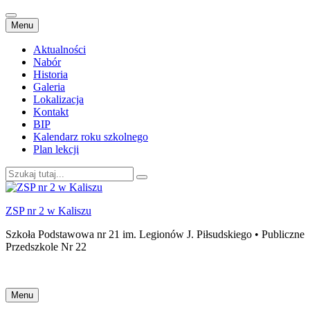
Przejdź
Menu
do
treści
Aktualności
Nabór
Historia
Galeria
Lokalizacja
Kontakt
BIP
Kalendarz roku szkolnego
Plan lekcji
Szukaj:
ZSP nr 2 w Kaliszu
Szkoła Podstawowa nr 21 im. Legionów J. Piłsudskiego • Publiczne
Przedszkole Nr 22
Przejdź
Menu
do