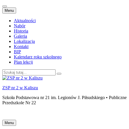
Przejdź
Menu
do
treści
Aktualności
Nabór
Historia
Galeria
Lokalizacja
Kontakt
BIP
Kalendarz roku szkolnego
Plan lekcji
Szukaj:
ZSP nr 2 w Kaliszu
Szkoła Podstawowa nr 21 im. Legionów J. Piłsudskiego • Publiczne
Przedszkole Nr 22
Przejdź
Menu
do