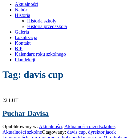
treści
Aktualności
Nabór
Historia
Historia szkoły
Historia przedszkola
Galeria
Lokalizacja
Kontakt
BIP
Kalendarz roku szkolnego
Plan lekcji
Tag:
davis cup
22
LUT
Puchar Davisa
Opublikowany w:
Aktualności
,
Aktualności przedszkolne
,
Aktualności szkolne
Otagowany:
davis cup
,
dyrektor jacek
konopczyński
,
szczypiorno
,
szkoła podstawowa nr 21
,
szkoła w