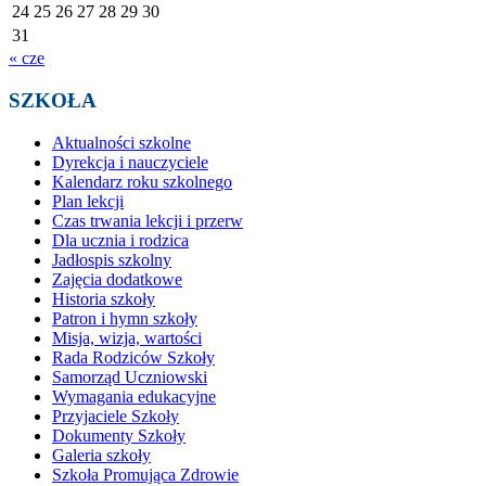
24
25
26
27
28
29
30
31
« cze
SZKOŁA
Aktualności szkolne
Dyrekcja i nauczyciele
Kalendarz roku szkolnego
Plan lekcji
Czas trwania lekcji i przerw
Dla ucznia i rodzica
Jadłospis szkolny
Zajęcia dodatkowe
Historia szkoły
Patron i hymn szkoły
Misja, wizja, wartości
Rada Rodziców Szkoły
Samorząd Uczniowski
Wymagania edukacyjne
Przyjaciele Szkoły
Dokumenty Szkoły
Galeria szkoły
Szkoła Promująca Zdrowie