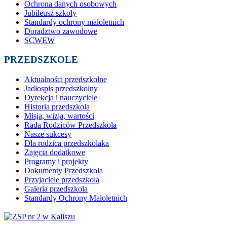
Ochrona danych osobowych
Jubileusz szkoły
Standardy ochrony małoletnich
Doradztwo zawodowe
SCWEW
PRZEDSZKOLE
Aktualności przedszkolne
Jadłospis przedszkolny
Dyrekcja i nauczyciele
Historia przedszkola
Misja, wizja, wartości
Rada Rodziców Przedszkola
Nasze sukcesy
Dla rodzica przedszkolaka
Zajęcia dodatkowe
Programy i projekty
Dokumenty Przedszkola
Przyjaciele przedszkola
Galeria przedszkola
Standardy Ochrony Małoletnich