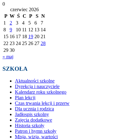
0
czerwiec 2026
P
W
Ś
C
P
S
N
1
2
3
4
5
6
7
8
9
10
11
12
13
14
15
16
17
18
19
20
21
22
23
24
25
26
27
28
29
30
« maj
SZKOŁA
Aktualności szkolne
Dyrekcja i nauczyciele
Kalendarz roku szkolnego
Plan lekcji
Czas trwania lekcji i przerw
Dla ucznia i rodzica
Jadłospis szkolny
Zajęcia dodatkowe
Historia szkoły
Patron i hymn szkoły
Misja, wizja, wartości