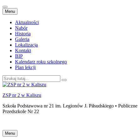
Przejdź
Menu
do
treści
Aktualności
Nabór
Historia
Galeria
Lokalizacja
Kontakt
BIP
Kalendarz roku szkolnego
Plan lekcji
Szukaj:
ZSP nr 2 w Kaliszu
Szkoła Podstawowa nr 21 im. Legionów J. Piłsudskiego • Publiczne
Przedszkole Nr 22
Przejdź
Menu
do