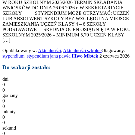
W ROKU SZKOLNYM 2025/2026 TERMIN SKŁADANIA
WNIOSKÓW DO DNIA 26.06.2026 r. W SEKRETARIACIE
SZKOŁY STYPENDIUM MOŻE OTRZYMAĆ: UCZEŃ
LUB ABSOLWENT SZKOŁY BEZ WZGLĘDU NA MIEJSCE
ZAMIESZKANIA UCZEŃ KLASY 4 – 6 SZKOŁY
PODSTAWOWEJ – ŚREDNIA OCEN OSIĄGNIĘTA W ROKU
SZKOLNYM 2025/2026 – MINIMUM 5,70 UCZEŃ KLASY
[…]
Opublikowany w:
Aktualności
,
Aktualności szkolne
Otagowany:
stypendium
,
stypendium jana pawła II
Iwo Młotek
2 czerwca 2026
Do wakacji zostało:
dni
0
0
godziny
0
0
minuty
0
0
sekund
0