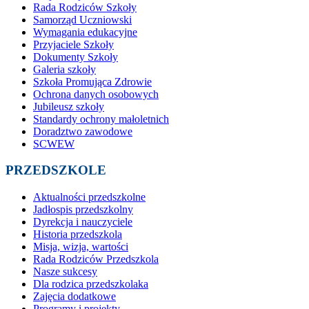
Rada Rodziców Szkoły
Samorząd Uczniowski
Wymagania edukacyjne
Przyjaciele Szkoły
Dokumenty Szkoły
Galeria szkoły
Szkoła Promująca Zdrowie
Ochrona danych osobowych
Jubileusz szkoły
Standardy ochrony małoletnich
Doradztwo zawodowe
SCWEW
PRZEDSZKOLE
Aktualności przedszkolne
Jadłospis przedszkolny
Dyrekcja i nauczyciele
Historia przedszkola
Misja, wizja, wartości
Rada Rodziców Przedszkola
Nasze sukcesy
Dla rodzica przedszkolaka
Zajęcia dodatkowe
Programy i projekty