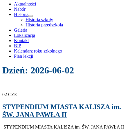
treści
Aktualności
Nabór
Historia
rozwiń
Historia szkoły
menu
Historia przedszkola
potomne
Galeria
Lokalizacja
Kontakt
BIP
Kalendarz roku szkolnego
Plan lekcji
Dzień:
2026-06-02
02
CZE
STYPENDIUM MIASTA KALISZA im.
ŚW. JANA PAWŁA II
STYPENDIUM MIASTA KALISZA im. ŚW. JANA PAWŁA II