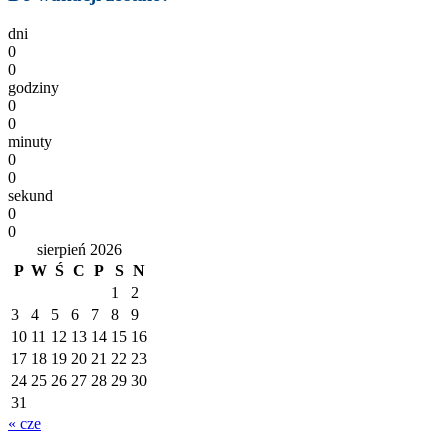
dni
0
0
godziny
0
0
minuty
0
0
sekund
0
0
sierpień 2026
P
W
Ś
C
P
S
N
1
2
3
4
5
6
7
8
9
10
11
12
13
14
15
16
17
18
19
20
21
22
23
24
25
26
27
28
29
30
31
« cze