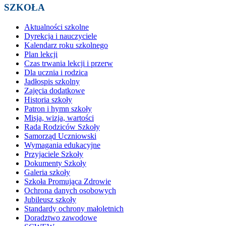
SZKOŁA
Aktualności szkolne
Dyrekcja i nauczyciele
Kalendarz roku szkolnego
Plan lekcji
Czas trwania lekcji i przerw
Dla ucznia i rodzica
Jadłospis szkolny
Zajęcia dodatkowe
Historia szkoły
Patron i hymn szkoły
Misja, wizja, wartości
Rada Rodziców Szkoły
Samorząd Uczniowski
Wymagania edukacyjne
Przyjaciele Szkoły
Dokumenty Szkoły
Galeria szkoły
Szkoła Promująca Zdrowie
Ochrona danych osobowych
Jubileusz szkoły
Standardy ochrony małoletnich
Doradztwo zawodowe