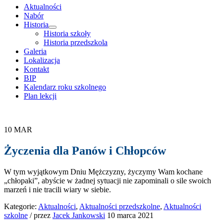
treści
Aktualności
Nabór
Historia
rozwiń
Historia szkoły
menu
Historia przedszkola
potomne
Galeria
Lokalizacja
Kontakt
BIP
Kalendarz roku szkolnego
Plan lekcji
10
MAR
Życzenia dla Panów i Chłopców
W tym wyjątkowym Dniu Mężczyzny, życzymy Wam kochane
„chłopaki”, abyście w żadnej sytuacji nie zapominali o sile swoich
marzeń i nie tracili wiary w siebie.
Kategorie:
Aktualności
,
Aktualności przedszkolne
,
Aktualności
szkolne
/
przez
Jacek Jankowski
10 marca 2021