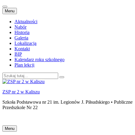
Przejdź
Menu
do
treści
Aktualności
Nabór
Historia
Galeria
Lokalizacja
Kontakt
BIP
Kalendarz roku szkolnego
Plan lekcji
Szukaj:
ZSP nr 2 w Kaliszu
Szkoła Podstawowa nr 21 im. Legionów J. Piłsudskiego • Publiczne
Przedszkole Nr 22
Przejdź
Menu
do