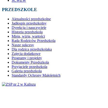
SCWEW
PRZEDSZKOLE
Aktualności przedszkolne
Jadłospis przedszkolny
Dyrekcja i nauczyciele
Historia przedszkola
Misja, wizja, wartości
Rada Rodziców Przedszkola
Nasze sukcesy
Dla rodzica przedszkolaka
Zajęcia dodatkowe
Programy i projekty
Dokumenty Przedszkola
Przyjaciele przedszkola
Galeria przedszkola
Standardy Ochrony Małoletnich