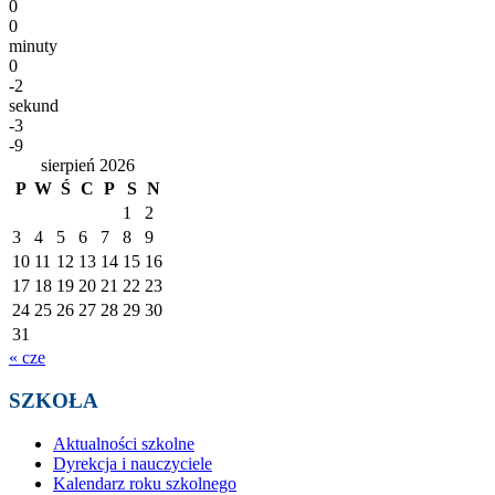
0
0
minuty
0
-2
sekund
-3
-9
sierpień 2026
P
W
Ś
C
P
S
N
1
2
3
4
5
6
7
8
9
10
11
12
13
14
15
16
17
18
19
20
21
22
23
24
25
26
27
28
29
30
31
« cze
SZKOŁA
Aktualności szkolne
Dyrekcja i nauczyciele
Kalendarz roku szkolnego