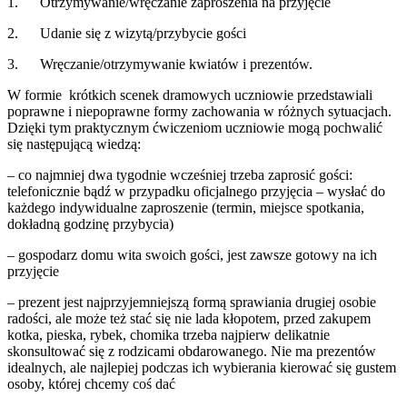
1. Otrzymywanie/wręczanie zaproszenia na przyjęcie
2. Udanie się z wizytą/przybycie gości
3. Wręczanie/otrzymywanie kwiatów i prezentów.
W formie krótkich scenek dramowych uczniowie przedstawiali
poprawne i niepoprawne formy zachowania w różnych sytuacjach.
Dzięki tym praktycznym ćwiczeniom uczniowie mogą pochwalić
się następującą wiedzą:
– co najmniej dwa tygodnie wcześniej trzeba zaprosić gości:
telefonicznie bądź w przypadku oficjalnego przyjęcia – wysłać do
każdego indywidualne zaproszenie (termin, miejsce spotkania,
dokładną godzinę przybycia)
– gospodarz domu wita swoich gości, jest zawsze gotowy na ich
przyjęcie
– prezent jest najprzyjemniejszą formą sprawiania drugiej osobie
radości, ale może też stać się nie lada kłopotem, przed zakupem
kotka, pieska, rybek, chomika trzeba najpierw delikatnie
skonsultować się z rodzicami obdarowanego. Nie ma prezentów
idealnych, ale najlepiej podczas ich wybierania kierować się gustem
osoby, której chcemy coś dać