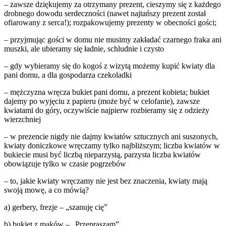
– zawsze dziękujemy za otrzymany prezent, cieszymy się z każdego
drobnego dowodu serdeczności (nawet najtańszy prezent został
ofiarowany z serca!); rozpakowujemy prezenty w obecności gości;
– przyjmując gości w domu nie musimy zakładać czarnego fraka ani
muszki, ale ubieramy się ładnie, schludnie i czysto
– gdy wybieramy się do kogoś z wizytą możemy kupić kwiaty dla
pani domu, a dla gospodarza czekoladki
– mężczyzna wręcza bukiet pani domu, a prezent kobieta; bukiet
dajemy po wyjęciu z papieru (może być w celofanie), zawsze
kwiatami do góry, oczywiście najpierw rozbieramy się z odzieży
wierzchniej
– w prezencie nigdy nie dajmy kwiatów sztucznych ani suszonych,
kwiaty doniczkowe wręczamy tylko najbliższym; liczba kwiatów w
bukiecie musi być liczbą nieparzystą, parzysta liczba kwiatów
obowiązuje tylko w czasie pogrzebów
– to, jakie kwiaty wręczamy nie jest bez znaczenia, kwiaty mają
swoją mowę, a co mówią?
a) gerbery, frezje – „szanuję cię”
b) bukiet z maków – „Przepraszam”