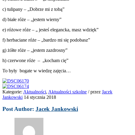
c) tulipany – „Dobrze mi z tobą”
d) białe róże – „jestem wierny”
e) różowe róże – „ jesteś elegancka, masz wdzięk”
f) herbaciane róże – „bardzo mi się podobasz”
g) żółte róże – „jestem zazdrosny”
h) czerwone róże – „kocham cię”
To były bogate w wiedzę zajęcia…
Kategorie:
Aktualności
,
Aktualności szkolne
/
przez
Jacek
Jankowski
14 stycznia 2018
Post Author:
Jacek Jankowski