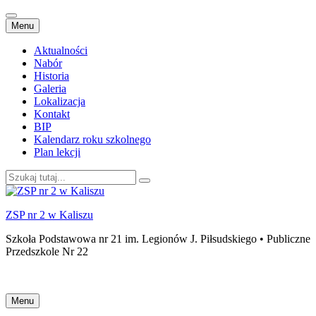
Przejdź
Menu
do
treści
Aktualności
Nabór
Historia
Galeria
Lokalizacja
Kontakt
BIP
Kalendarz roku szkolnego
Plan lekcji
Szukaj:
ZSP nr 2 w Kaliszu
Szkoła Podstawowa nr 21 im. Legionów J. Piłsudskiego • Publiczne
Przedszkole Nr 22
Przejdź
Menu
do