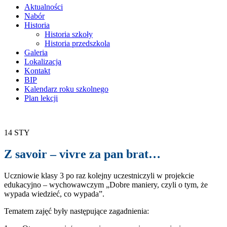
treści
Aktualności
Nabór
Historia
Historia szkoły
Historia przedszkola
Galeria
Lokalizacja
Kontakt
BIP
Kalendarz roku szkolnego
Plan lekcji
14
STY
Z savoir – vivre za pan brat…
Uczniowie klasy 3 po raz kolejny uczestniczyli w projekcie
edukacyjno – wychowawczym „Dobre maniery, czyli o tym, że
wypada wiedzieć, co wypada”.
Tematem zajęć były następujące zagadnienia: