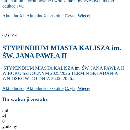
projektu pn. „Promowanie i wdrażanie nowoczesnych metod
edukacji w...
Aktualności
,
Aktualności szkolne
Czytaj Więcej
02
CZE
STYPENDIUM MIASTA KALISZA im.
ŚW. JANA PAWŁA II
STYPENDIUM MIASTA KALISZA im. ŚW. JANA PAWŁA II
W ROKU SZKOLNYM 2025/2026 TERMIN SKŁADANIA
WNIOSKÓW DO DNIA 26.06.2026...
Aktualności
,
Aktualności szkolne
Czytaj Więcej
Do wakacji zostało:
dni
-4
0
godziny