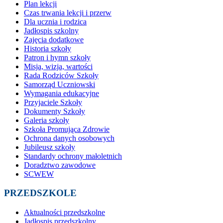
Plan lekcji
Czas trwania lekcji i przerw
Dla ucznia i rodzica
Jadłospis szkolny
Zajęcia dodatkowe
Historia szkoły
Patron i hymn szkoły
Misja, wizja, wartości
Rada Rodziców Szkoły
Samorząd Uczniowski
Wymagania edukacyjne
Przyjaciele Szkoły
Dokumenty Szkoły
Galeria szkoły
Szkoła Promująca Zdrowie
Ochrona danych osobowych
Jubileusz szkoły
Standardy ochrony małoletnich
Doradztwo zawodowe
SCWEW
PRZEDSZKOLE
Aktualności przedszkolne
Jadłospis przedszkolny