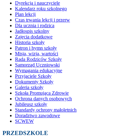
Dyrekcja i nauczyciele
Kalendarz roku szkolnego
Plan lekcji
Czas trwania lekcji i przerw
Dla ucznia i rodzica
Jadłospis szkolny
Zajęcia dodatkowe
Historia szkoły
Patron i hymn szkoły
Misja, wizja, wartości
Rada Rodziców Szkoły
Samorząd Uczniowski
Wymagania edukacyjne
Przyjaciele Szkoły
Dokumenty Szkoły
Galeria szkoły
Szkoła Promująca Zdrowie
Ochrona danych osobowych
Jubileusz szkoły
Standardy ochrony małoletnich
Doradztwo zawodowe
SCWEW
PRZEDSZKOLE