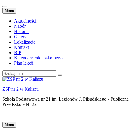
Przejdź
Menu
do
treści
Aktualności
Nabór
Historia
Galeria
Lokalizacja
Kontakt
BIP
Kalendarz roku szkolnego
Plan lekcji
Szukaj:
ZSP nr 2 w Kaliszu
Szkoła Podstawowa nr 21 im. Legionów J. Piłsudskiego • Publiczne
Przedszkole Nr 22
Przejdź
Menu
do