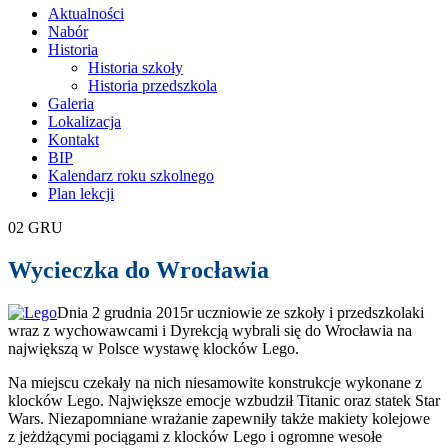
treści
Aktualności
Nabór
Historia
Historia szkoły
Historia przedszkola
Galeria
Lokalizacja
Kontakt
BIP
Kalendarz roku szkolnego
Plan lekcji
02
GRU
Wycieczka do Wrocławia
Dnia 2 grudnia 2015r uczniowie ze szkoły i przedszkolaki
wraz z wychowawcami i Dyrekcją wybrali się do Wrocławia na
największą w Polsce wystawę klocków Lego.
Na miejscu czekały na nich niesamowite konstrukcje wykonane z
klocków Lego. Największe emocje wzbudził Titanic oraz statek Star
Wars. Niezapomniane wrażanie zapewniły także makiety kolejowe
z jeżdżącymi pociągami z klocków Lego i ogromne wesołe