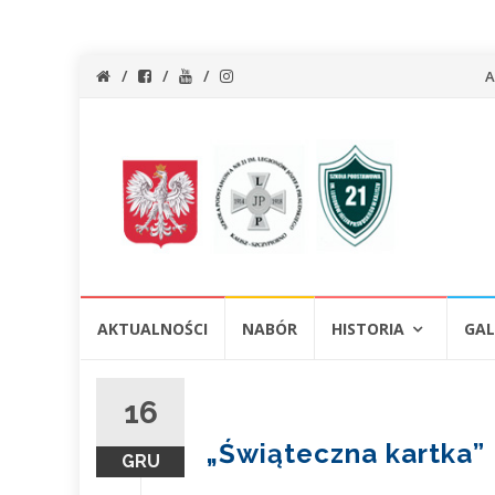
Pr
A
do
tre
Przejdź
AKTUALNOŚCI
NABÓR
HISTORIA
GAL
do
treści
16
„Świąteczna kartka”
GRU