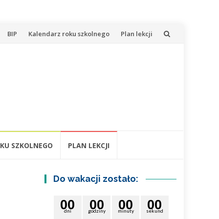
BIP
Kalendarz roku szkolnego
Plan lekcji
KU SZKOLNEGO
PLAN LEKCJI
Do wakacji zostało:
0
0
0
0
0
0
0
0
dni
godziny
minuty
sekund