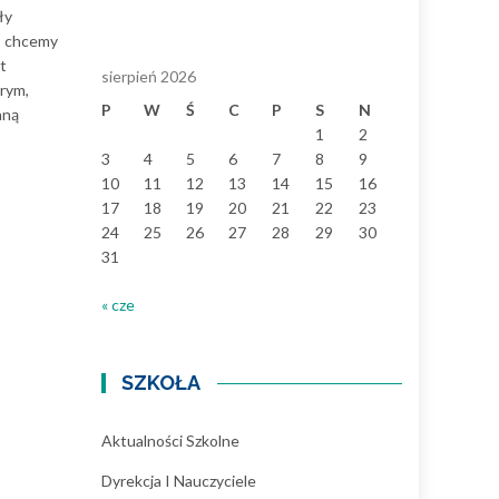
ły
a, chcemy
t
sierpień 2026
rym,
P
W
Ś
C
P
S
N
aną
1
2
3
4
5
6
7
8
9
10
11
12
13
14
15
16
17
18
19
20
21
22
23
24
25
26
27
28
29
30
31
« cze
SZKOŁA
Aktualności Szkolne
Dyrekcja I Nauczyciele