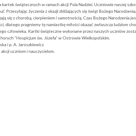
 kartek świątecznych w ramach akcji Pola Nadziei. Uczniowie naszej szko
ka”. Przesyłając życzenia z okazji zbliżających się świąt Bożego Narodzeni
ają się z chorobą, cierpieniem i samotnością. Czas Bożego Narodzenia jes
, dlatego pragniemy tę namiastkę miłości okazać zwłaszcza ludziom cho
giego człowieka. Kartki świąteczne wykonane przez naszych uczniów zost
Chorych “Hospicjum św. Józefa” w Ostrowie Wielkopolskim.
ka i p. A. Jaroszkiewicz
akcji uczniom i nauczycielom.