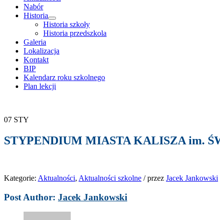
Nabór
Historia
rozwiń
Historia szkoły
menu
Historia przedszkola
potomne
Galeria
Lokalizacja
Kontakt
BIP
Kalendarz roku szkolnego
Plan lekcji
07
STY
STYPENDIUM MIASTA KALISZA im. ŚW
Kategorie:
Aktualności
,
Aktualności szkolne
/
przez
Jacek Jankowski
Post Author:
Jacek Jankowski