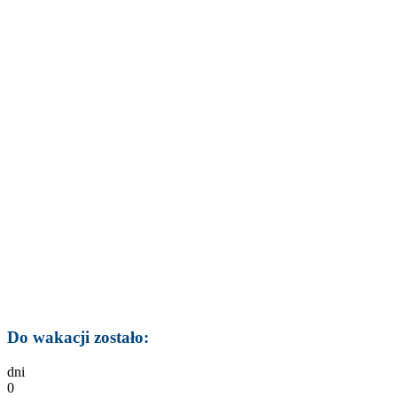
Do wakacji zostało:
dni
0