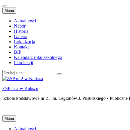
Przejdź
Menu
do
treści
Aktualności
Nabór
Historia
Galeria
Lokalizacja
Kontakt
BIP
Kalendarz roku szkolnego
Plan lekcji
Szukaj:
ZSP nr 2 w Kaliszu
Szkoła Podstawowa nr 21 im. Legionów J. Piłsudskiego • Publiczne 
Przejdź
Menu
do
treści
Aktualności