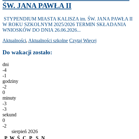
ŚW. JANA PAWŁA II
STYPENDIUM MIASTA KALISZA im. ŚW. JANA PAWŁA II
W ROKU SZKOLNYM 2025/2026 TERMIN SKŁADANIA
WNIOSKÓW DO DNIA 26.06.2026...
Aktualności
,
Aktualności szkolne
Czytaj Więcej
Do wakacji zostało:
dni
-4
-1
godziny
-2
0
minuty
-3
-3
sekund
0
-2
sierpień 2026
P
W
Ś
C
P
S
N