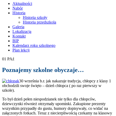
treści
Aktualności
Nabór
Historia
Historia szkoły
Historia przedszkola
Galeria
Lokalizacja
Kontakt
BIP
Kalendarz roku szkolnego
Plan lekcji
01
PAź
Poznajemy szkolne obyczaje…
30 września b.r. jak nakazuje tradycja, chłopcy z klasy 1
obchodzili swoje święto – dzień chłopca ( po raz pierwszy w
szkole).
To był dzień pełen niespodzianek nie tylko dla chłopców,
dziewczynki również otrzymały upominki. Zakupione prezenty
wszystkim przypadły do gustu, humory dopisywały, co widać na
załączonych fotkach. Teraz z niecierpliwością czekamy na klasowy