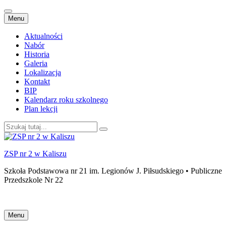
Przejdź
Menu
do
treści
Aktualności
Nabór
Historia
Galeria
Lokalizacja
Kontakt
BIP
Kalendarz roku szkolnego
Plan lekcji
Szukaj:
ZSP nr 2 w Kaliszu
Szkoła Podstawowa nr 21 im. Legionów J. Piłsudskiego • Publiczne
Przedszkole Nr 22
Przejdź
Menu
do