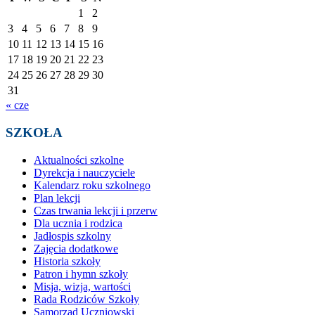
1
2
3
4
5
6
7
8
9
10
11
12
13
14
15
16
17
18
19
20
21
22
23
24
25
26
27
28
29
30
31
« cze
SZKOŁA
Aktualności szkolne
Dyrekcja i nauczyciele
Kalendarz roku szkolnego
Plan lekcji
Czas trwania lekcji i przerw
Dla ucznia i rodzica
Jadłospis szkolny
Zajęcia dodatkowe
Historia szkoły
Patron i hymn szkoły
Misja, wizja, wartości
Rada Rodziców Szkoły
Samorząd Uczniowski