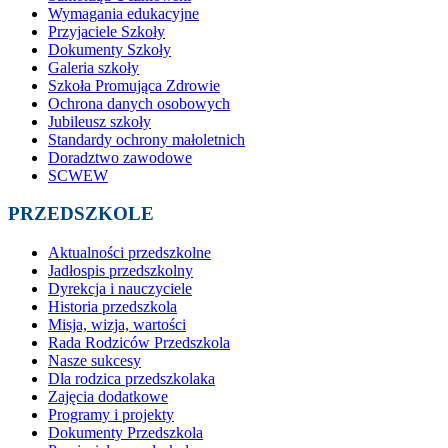
Wymagania edukacyjne
Przyjaciele Szkoły
Dokumenty Szkoły
Galeria szkoły
Szkoła Promująca Zdrowie
Ochrona danych osobowych
Jubileusz szkoły
Standardy ochrony małoletnich
Doradztwo zawodowe
SCWEW
PRZEDSZKOLE
Aktualności przedszkolne
Jadłospis przedszkolny
Dyrekcja i nauczyciele
Historia przedszkola
Misja, wizja, wartości
Rada Rodziców Przedszkola
Nasze sukcesy
Dla rodzica przedszkolaka
Zajęcia dodatkowe
Programy i projekty
Dokumenty Przedszkola