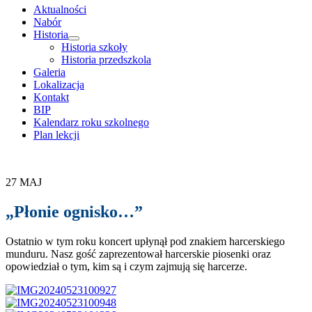
treści
Aktualności
Nabór
Historia
rozwiń
Historia szkoły
menu
Historia przedszkola
potomne
Galeria
Lokalizacja
Kontakt
BIP
Kalendarz roku szkolnego
Plan lekcji
27
MAJ
„Płonie ognisko…”
Ostatnio w tym roku koncert upłynął pod znakiem harcerskiego
munduru. Nasz gość zaprezentował harcerskie piosenki oraz
opowiedział o tym, kim są i czym zajmują się harcerze.