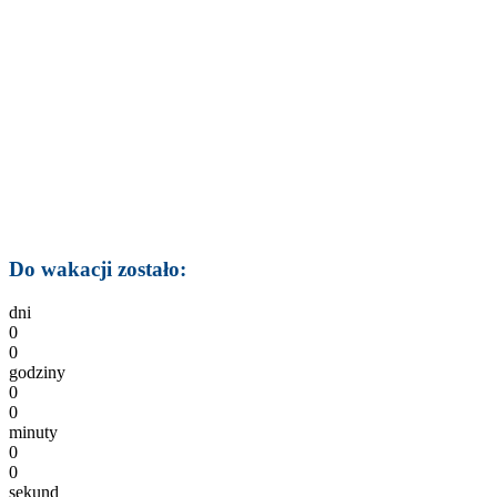
Do wakacji zostało:
dni
0
0
godziny
0
0
minuty
0
0
sekund