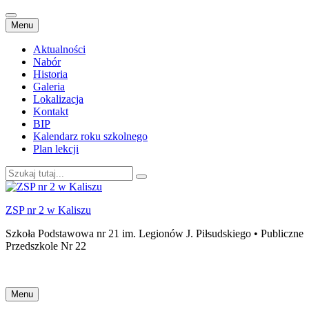
Przejdź
Menu
do
treści
Aktualności
Nabór
Historia
Galeria
Lokalizacja
Kontakt
BIP
Kalendarz roku szkolnego
Plan lekcji
Szukaj:
ZSP nr 2 w Kaliszu
Szkoła Podstawowa nr 21 im. Legionów J. Piłsudskiego • Publiczne
Przedszkole Nr 22
Przejdź
Menu
do