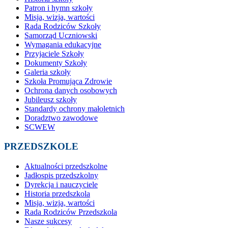
Patron i hymn szkoły
Misja, wizja, wartości
Rada Rodziców Szkoły
Samorząd Uczniowski
Wymagania edukacyjne
Przyjaciele Szkoły
Dokumenty Szkoły
Galeria szkoły
Szkoła Promująca Zdrowie
Ochrona danych osobowych
Jubileusz szkoły
Standardy ochrony małoletnich
Doradztwo zawodowe
SCWEW
PRZEDSZKOLE
Aktualności przedszkolne
Jadłospis przedszkolny
Dyrekcja i nauczyciele
Historia przedszkola
Misja, wizja, wartości
Rada Rodziców Przedszkola
Nasze sukcesy