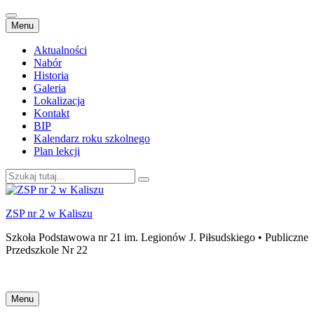
Przejdź
Menu
do
treści
Aktualności
Nabór
Historia
Galeria
Lokalizacja
Kontakt
BIP
Kalendarz roku szkolnego
Plan lekcji
Szukaj:
ZSP nr 2 w Kaliszu
Szkoła Podstawowa nr 21 im. Legionów J. Piłsudskiego • Publiczne
Przedszkole Nr 22
Przejdź
Menu
do