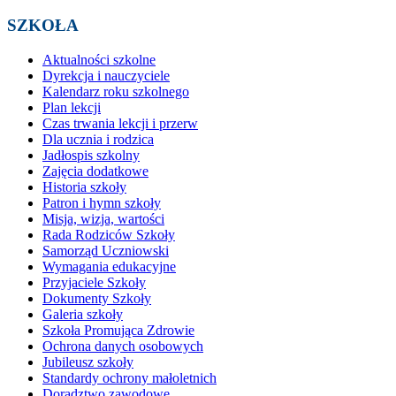
SZKOŁA
Aktualności szkolne
Dyrekcja i nauczyciele
Kalendarz roku szkolnego
Plan lekcji
Czas trwania lekcji i przerw
Dla ucznia i rodzica
Jadłospis szkolny
Zajęcia dodatkowe
Historia szkoły
Patron i hymn szkoły
Misja, wizja, wartości
Rada Rodziców Szkoły
Samorząd Uczniowski
Wymagania edukacyjne
Przyjaciele Szkoły
Dokumenty Szkoły
Galeria szkoły
Szkoła Promująca Zdrowie
Ochrona danych osobowych
Jubileusz szkoły
Standardy ochrony małoletnich
Doradztwo zawodowe