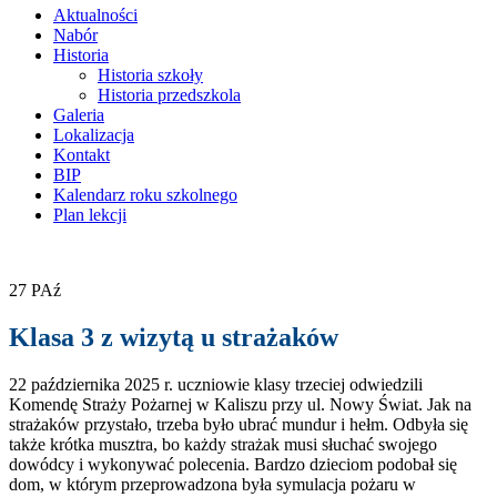
treści
Aktualności
Nabór
Historia
Historia szkoły
Historia przedszkola
Galeria
Lokalizacja
Kontakt
BIP
Kalendarz roku szkolnego
Plan lekcji
27
PAź
Klasa 3 z wizytą u strażaków
22 października 2025 r. uczniowie klasy trzeciej odwiedzili
Komendę Straży Pożarnej w Kaliszu przy ul. Nowy Świat. Jak na
strażaków przystało, trzeba było ubrać mundur i hełm. Odbyła się
także krótka musztra, bo każdy strażak musi słuchać swojego
dowódcy i wykonywać polecenia. Bardzo dzieciom podobał się
dom, w którym przeprowadzona była symulacja pożaru w