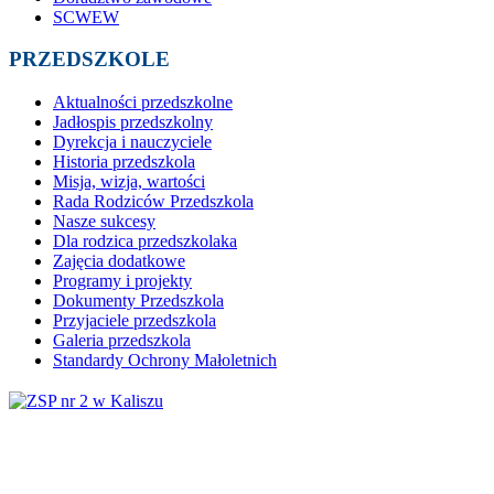
SCWEW
PRZEDSZKOLE
Aktualności przedszkolne
Jadłospis przedszkolny
Dyrekcja i nauczyciele
Historia przedszkola
Misja, wizja, wartości
Rada Rodziców Przedszkola
Nasze sukcesy
Dla rodzica przedszkolaka
Zajęcia dodatkowe
Programy i projekty
Dokumenty Przedszkola
Przyjaciele przedszkola
Galeria przedszkola
Standardy Ochrony Małoletnich