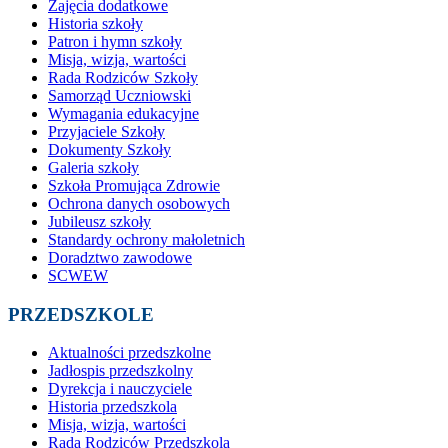
Zajęcia dodatkowe
Historia szkoły
Patron i hymn szkoły
Misja, wizja, wartości
Rada Rodziców Szkoły
Samorząd Uczniowski
Wymagania edukacyjne
Przyjaciele Szkoły
Dokumenty Szkoły
Galeria szkoły
Szkoła Promująca Zdrowie
Ochrona danych osobowych
Jubileusz szkoły
Standardy ochrony małoletnich
Doradztwo zawodowe
SCWEW
PRZEDSZKOLE
Aktualności przedszkolne
Jadłospis przedszkolny
Dyrekcja i nauczyciele
Historia przedszkola
Misja, wizja, wartości
Rada Rodziców Przedszkola