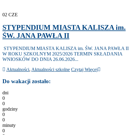
02
CZE
STYPENDIUM MIASTA KALISZA im.
ŚW. JANA PAWŁA II
STYPENDIUM MIASTA KALISZA im. ŚW. JANA PAWŁA II
W ROKU SZKOLNYM 2025/2026 TERMIN SKŁADANIA
WNIOSKÓW DO DNIA 26.06.2026...
Aktualności
,
Aktualności szkolne
Czytaj Więcej
Do wakacji zostało:
dni
0
0
godziny
0
0
minuty
0