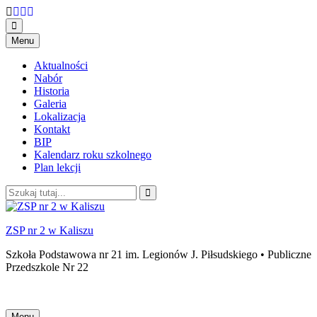
Przejdź
Menu
do
treści
Aktualności
Nabór
Historia
Galeria
Lokalizacja
Kontakt
BIP
Kalendarz roku szkolnego
Plan lekcji
Szukaj:
ZSP nr 2 w Kaliszu
Szkoła Podstawowa nr 21 im. Legionów J. Piłsudskiego • Publiczne
Przedszkole Nr 22
Przejdź
Menu