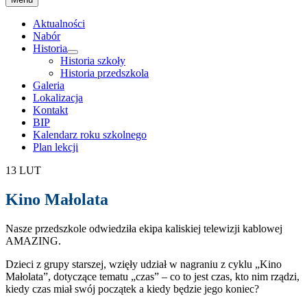
do
treści
Aktualności
Nabór
Historia
rozwiń
Historia szkoły
menu
Historia przedszkola
potomne
Galeria
Lokalizacja
Kontakt
BIP
Kalendarz roku szkolnego
Plan lekcji
13
LUT
Kino Małolata
Nasze przedszkole odwiedziła ekipa kaliskiej telewizji kablowej
AMAZING.
Dzieci z grupy starszej, wzięły udział w nagraniu z cyklu „Kino
Małolata”, dotyczące tematu „czas” – co to jest czas, kto nim rządzi,
kiedy czas miał swój początek a kiedy będzie jego koniec?