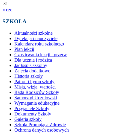
31
« cze
SZKOŁA
Aktualności szkolne
Dyrekcja i nauczyciele
Kalendarz roku szkolnego
Plan lekcji
Czas trwania lekcji i przerw
Dla ucznia i rodzica
Jadłospis szkolny
Zajęcia dodatkowe
Historia szkoły
Patron i hymn szkoły
Misja, wizja, wartości
Rada Rodziców Szkoły
Samorząd Uczniowski
Wymagania edukacyjne
Przyjaciele Szkoły
Dokumenty Szkoły
Galeria szkoły
Szkoła Promująca Zdrowie
Ochrona danych osobowych