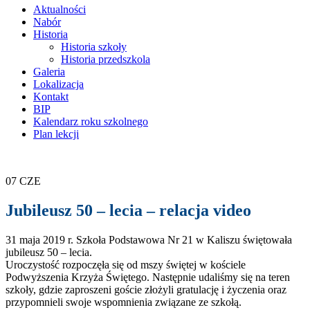
treści
Aktualności
Nabór
Historia
Historia szkoły
Historia przedszkola
Galeria
Lokalizacja
Kontakt
BIP
Kalendarz roku szkolnego
Plan lekcji
07
CZE
Jubileusz 50 – lecia – relacja video
31 maja 2019 r. Szkoła Podstawowa Nr 21 w Kaliszu świętowała
jubileusz 50 – lecia.
Uroczystość rozpoczęła się od mszy świętej w kościele
Podwyższenia Krzyża Świętego. Następnie udaliśmy się na teren
szkoły, gdzie zaproszeni goście złożyli gratulację i życzenia oraz
przypomnieli swoje wspomnienia związane ze szkołą.