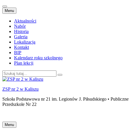
Przejdź
Menu
do
treści
Aktualności
Nabór
Historia
Galeria
Lokalizacja
Kontakt
BIP
Kalendarz roku szkolnego
Plan lekcji
Szukaj:
ZSP nr 2 w Kaliszu
Szkoła Podstawowa nr 21 im. Legionów J. Piłsudskiego • Publiczne
Przedszkole Nr 22
Przejdź
Menu
do