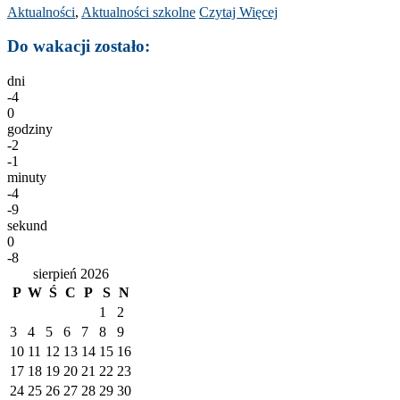
Aktualności
,
Aktualności szkolne
Czytaj Więcej
Do wakacji zostało:
dni
-4
0
godziny
-2
-1
minuty
-4
-9
sekund
0
-8
sierpień 2026
P
W
Ś
C
P
S
N
1
2
3
4
5
6
7
8
9
10
11
12
13
14
15
16
17
18
19
20
21
22
23
24
25
26
27
28
29
30