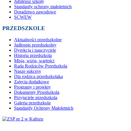
Jubileusz szkoły
Standardy ochrony małoletnich
Doradztwo zawodowe
SCWEW
PRZEDSZKOLE
Aktualności przedszkolne
Jadłospis przedszkolny
Dyrekcja i nauczyciele
Historia przedszkola
Misja, wizja, wartości
Rada Rodziców Przedszkola
Nasze sukcesy
Dla rodzica przedszkolaka
Zajęcia dodatkowe
Programy i projekty
Dokumenty Przedszkola
Przyjaciele przedszkola
Galeria przedszkola
Standardy Ochrony Małoletnich