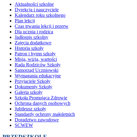
Aktualności szkolne
Dyrekcja i nauczyciele
Kalendarz roku szkolnego
Plan lekcji
Czas trwania lekcji i przerw
Dla ucznia i rodzica
Jadłospis szkolny
Zajęcia dodatkowe
Historia szkoły
Patron i hymn szkoły
Misja, wizja, wartości
Rada Rodziców Szkoły
Samorząd Uczniowski
Wymagania edukacyjne
Przyjaciele Szkoły
Dokumenty Szkoły
Galeria szkoły
Szkoła Promująca Zdrowie
Ochrona danych osobowych
Jubileusz szkoły
Standardy ochrony małoletnich
Doradztwo zawodowe
SCWEW
PRZEDSZKOLE