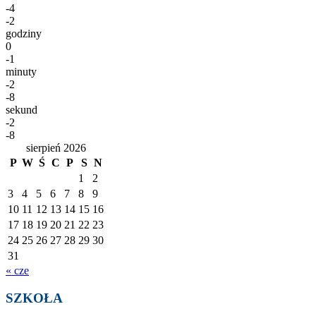
-4
-2
godziny
0
-1
minuty
-2
-8
sekund
-2
-8
sierpień 2026
P
W
Ś
C
P
S
N
1
2
3
4
5
6
7
8
9
10
11
12
13
14
15
16
17
18
19
20
21
22
23
24
25
26
27
28
29
30
31
« cze
SZKOŁA