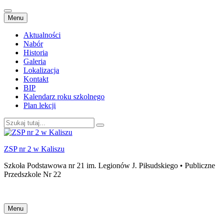
Przejdź
Menu
do
treści
Aktualności
Nabór
Historia
Galeria
Lokalizacja
Kontakt
BIP
Kalendarz roku szkolnego
Plan lekcji
Szukaj:
ZSP nr 2 w Kaliszu
Szkoła Podstawowa nr 21 im. Legionów J. Piłsudskiego • Publiczne
Przedszkole Nr 22
Przejdź
Menu
do