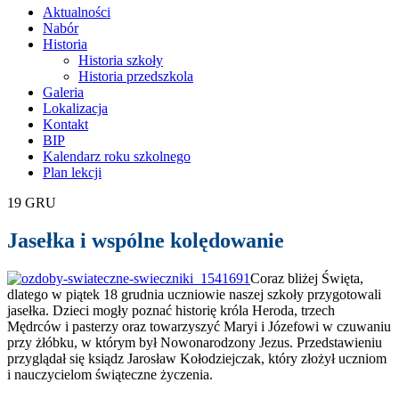
treści
Aktualności
Nabór
Historia
Historia szkoły
Historia przedszkola
Galeria
Lokalizacja
Kontakt
BIP
Kalendarz roku szkolnego
Plan lekcji
19
GRU
Jasełka i wspólne kolędowanie
Coraz bliżej Święta,
dlatego w piątek 18 grudnia uczniowie naszej szkoły przygotowali
jasełka. Dzieci mogły poznać historię króla Heroda, trzech
Mędrców i pasterzy oraz towarzyszyć Maryi i Józefowi w czuwaniu
przy żłóbku, w którym był Nowonarodzony Jezus. Przedstawieniu
przyglądał się ksiądz Jarosław Kołodziejczak, który złożył uczniom
i nauczycielom świąteczne życzenia.