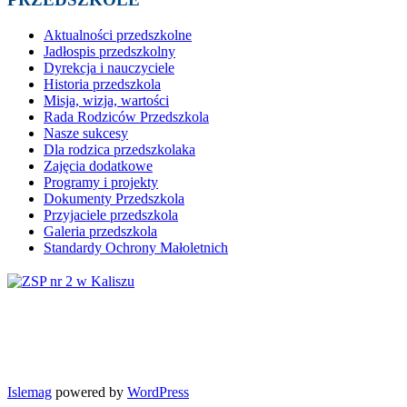
Aktualności przedszkolne
Jadłospis przedszkolny
Dyrekcja i nauczyciele
Historia przedszkola
Misja, wizja, wartości
Rada Rodziców Przedszkola
Nasze sukcesy
Dla rodzica przedszkolaka
Zajęcia dodatkowe
Programy i projekty
Dokumenty Przedszkola
Przyjaciele przedszkola
Galeria przedszkola
Standardy Ochrony Małoletnich
Islemag
powered by
WordPress