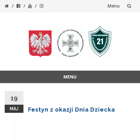
Menu
Przejdź
do
treści
MENU
Przejdź
do
19
treści
MAJ
Festyn z okazji Dnia Dziecka