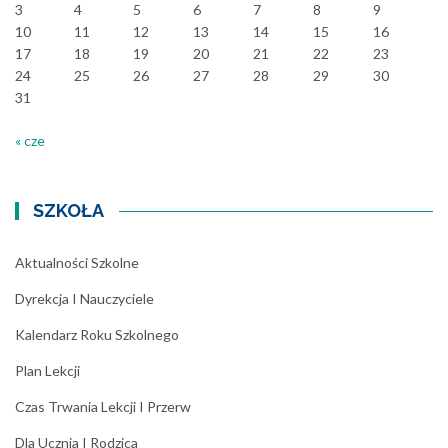
3
4
5
6
7
8
9
10
11
12
13
14
15
16
17
18
19
20
21
22
23
24
25
26
27
28
29
30
31
« cze
SZKOŁA
Aktualności Szkolne
Dyrekcja I Nauczyciele
Kalendarz Roku Szkolnego
Plan Lekcji
Czas Trwania Lekcji I Przerw
Dla Ucznia I Rodzica