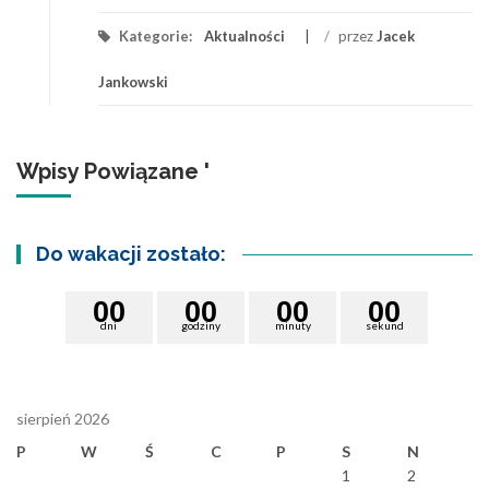
Kategorie:
Aktualności
/
przez
Jacek
Jankowski
Wpisy Powiązane '
Do wakacji zostało:
0
0
0
0
0
0
0
0
dni
godziny
minuty
sekund
sierpień 2026
P
W
Ś
C
P
S
N
1
2