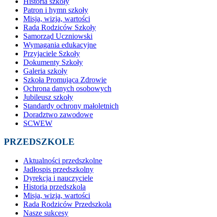
Historia szkoły
Patron i hymn szkoły
Misja, wizja, wartości
Rada Rodziców Szkoły
Samorząd Uczniowski
Wymagania edukacyjne
Przyjaciele Szkoły
Dokumenty Szkoły
Galeria szkoły
Szkoła Promująca Zdrowie
Ochrona danych osobowych
Jubileusz szkoły
Standardy ochrony małoletnich
Doradztwo zawodowe
SCWEW
PRZEDSZKOLE
Aktualności przedszkolne
Jadłospis przedszkolny
Dyrekcja i nauczyciele
Historia przedszkola
Misja, wizja, wartości
Rada Rodziców Przedszkola
Nasze sukcesy