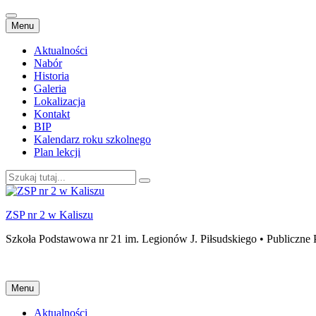
Przejdź
Menu
do
treści
Aktualności
Nabór
Historia
Galeria
Lokalizacja
Kontakt
BIP
Kalendarz roku szkolnego
Plan lekcji
Szukaj:
ZSP nr 2 w Kaliszu
Szkoła Podstawowa nr 21 im. Legionów J. Piłsudskiego • Publiczne 
Przejdź
Menu
do
treści
Aktualności