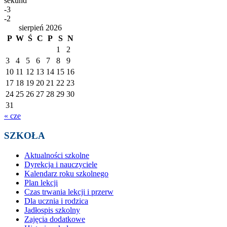
sekund
-3
-2
sierpień 2026
P
W
Ś
C
P
S
N
1
2
3
4
5
6
7
8
9
10
11
12
13
14
15
16
17
18
19
20
21
22
23
24
25
26
27
28
29
30
31
« cze
SZKOŁA
Aktualności szkolne
Dyrekcja i nauczyciele
Kalendarz roku szkolnego
Plan lekcji
Czas trwania lekcji i przerw
Dla ucznia i rodzica
Jadłospis szkolny
Zajęcia dodatkowe