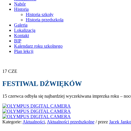
Nabór
Historia
Historia szkoły
Historia przedszkola
Galeria
Lokalizacja
Kontakt
BIP
Kalendarz roku szkolnego
Plan lekcji
17
CZE
FESTIWAL DŹWIĘKÓW
15 czerwca odbyła się najbardziej wyczekiwana imprezka roku – 
Kategorie:
Aktualności
,
Aktualności przedszkolne
/
przez
Jacek Jank