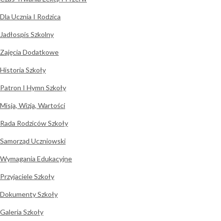
Dla Ucznia I Rodzica
Jadłospis Szkolny
Zajęcia Dodatkowe
Historia Szkoły
Patron I Hymn Szkoły
Misja, Wizja, Wartości
Rada Rodziców Szkoły
Samorząd Uczniowski
Wymagania Edukacyjne
Przyjaciele Szkoły
Dokumenty Szkoły
Galeria Szkoły