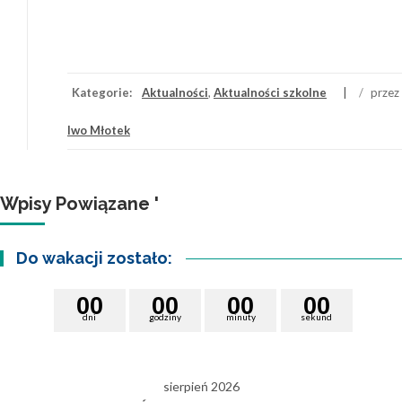
Kategorie:
Aktualności
,
Aktualności szkolne
/
przez
Iwo Młotek
Wpisy Powiązane '
Do wakacji zostało:
0
0
0
0
0
0
0
0
dni
godziny
minuty
sekund
sierpień 2026