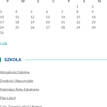
P
W
Ś
C
P
S
N
1
2
3
4
5
6
7
8
9
10
11
12
13
14
15
16
17
18
19
20
21
22
23
24
25
26
27
28
29
30
31
« cze
SZKOŁA
Aktualności Szkolne
Dyrekcja I Nauczyciele
Kalendarz Roku Szkolnego
Plan Lekcji
Czas Trwania Lekcji I Przerw