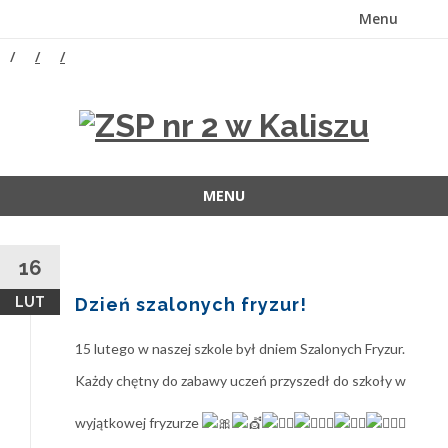
Menu
Przejdź
do
treści
MENU
Przejdź
do
16
treści
LUT
Dzień szalonych fryzur!
15 lutego w naszej szkole był dniem Szalonych Fryzur.
Każdy chętny do zabawy uczeń przyszedł do szkoły w
wyjątkowej fryzurze