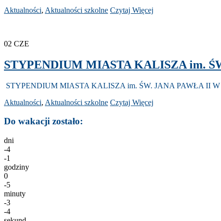
Aktualności
,
Aktualności szkolne
Czytaj Więcej
02
CZE
STYPENDIUM MIASTA KALISZA im. ŚW
STYPENDIUM MIASTA KALISZA im. ŚW. JANA PAWŁA II W
Aktualności
,
Aktualności szkolne
Czytaj Więcej
Do wakacji zostało:
dni
-4
-1
godziny
0
-5
minuty
-3
-4
sekund