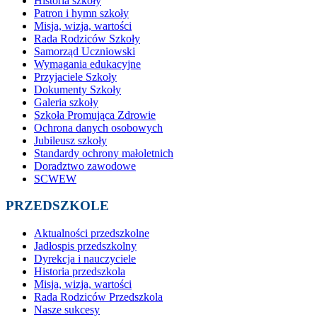
Historia szkoły
Patron i hymn szkoły
Misja, wizja, wartości
Rada Rodziców Szkoły
Samorząd Uczniowski
Wymagania edukacyjne
Przyjaciele Szkoły
Dokumenty Szkoły
Galeria szkoły
Szkoła Promująca Zdrowie
Ochrona danych osobowych
Jubileusz szkoły
Standardy ochrony małoletnich
Doradztwo zawodowe
SCWEW
PRZEDSZKOLE
Aktualności przedszkolne
Jadłospis przedszkolny
Dyrekcja i nauczyciele
Historia przedszkola
Misja, wizja, wartości
Rada Rodziców Przedszkola
Nasze sukcesy