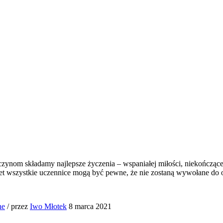
om składamy najlepsze życzenia – wspaniałej miłości, niekończącej si
t wszystkie uczennice mogą być pewne, że nie zostaną wywołane do 
ne
/
przez
Iwo Młotek
8 marca 2021