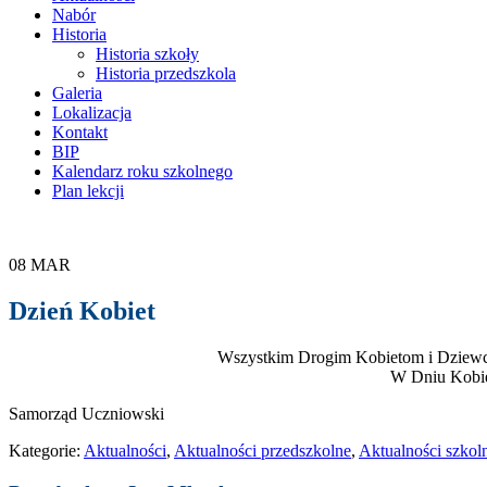
Nabór
Historia
Historia szkoły
Historia przedszkola
Galeria
Lokalizacja
Kontakt
BIP
Kalendarz roku szkolnego
Plan lekcji
08
MAR
Dzień Kobiet
Wszystkim Drogim Kobietom i Dziewczyn
W Dniu Kobie
Samorząd Uczniowski
Kategorie:
Aktualności
,
Aktualności przedszkolne
,
Aktualności szkol