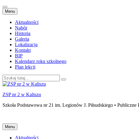
Przejdź
Menu
do
treści
Aktualności
Nabór
Historia
Galeria
Lokalizacja
Kontakt
BIP
Kalendarz roku szkolnego
Plan lekcji
Szukaj:
ZSP nr 2 w Kaliszu
Szkoła Podstawowa nr 21 im. Legionów J. Piłsudskiego • Publiczne 
Przejdź
Menu
do
treści
Aktualności