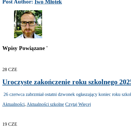
Post Author:
Iwo Młotek
Wpisy Powiązane '
28
CZE
Uroczyste zakończenie roku szkolnego 202
26 czerwca zabrzmiał ostatni dzwonek ogłaszający koniec roku szkol
Aktualności
,
Aktualności szkolne
Czytaj Więcej
19
CZE