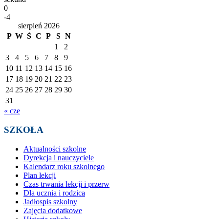
0
-4
sierpień 2026
P
W
Ś
C
P
S
N
1
2
3
4
5
6
7
8
9
10
11
12
13
14
15
16
17
18
19
20
21
22
23
24
25
26
27
28
29
30
31
« cze
SZKOŁA
Aktualności szkolne
Dyrekcja i nauczyciele
Kalendarz roku szkolnego
Plan lekcji
Czas trwania lekcji i przerw
Dla ucznia i rodzica
Jadłospis szkolny
Zajęcia dodatkowe