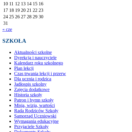
10
11
12
13
14
15
16
17
18
19
20
21
22
23
24
25
26
27
28
29
30
31
« cze
SZKOŁA
Aktualności szkolne
Dyrekcja i nauczyciele
Kalendarz roku szkolnego
Plan lekcji
Czas trwania lekcji i przerw
Dla ucznia i rodzica
Jadłospis szkolny
Zajęcia dodatkowe
Historia szkoły
Patron i hymn szkoły
Misja, wizja, wartości
Rada Rodziców Szkoły
Samorząd Uczniowski
Wymagania edukacyjne
Przyjaciele Szkoły
Dokumenty Szkoły