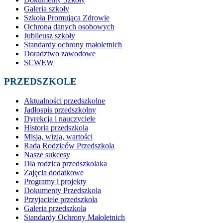
Galeria szkoły
Szkoła Promująca Zdrowie
Ochrona danych osobowych
Jubileusz szkoły
Standardy ochrony małoletnich
Doradztwo zawodowe
SCWEW
PRZEDSZKOLE
Aktualności przedszkolne
Jadłospis przedszkolny
Dyrekcja i nauczyciele
Historia przedszkola
Misja, wizja, wartości
Rada Rodziców Przedszkola
Nasze sukcesy
Dla rodzica przedszkolaka
Zajęcia dodatkowe
Programy i projekty
Dokumenty Przedszkola
Przyjaciele przedszkola
Galeria przedszkola
Standardy Ochrony Małoletnich