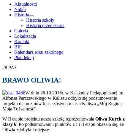
treści
Aktualności
Nabór
Historia
rozwiń
Historia szkoły
menu
Historia przedszkola
potomne
Galeria
Lokalizacja
Kontakt
BIP
Kalendarz roku szkolnego
Plan lekcji
28
PAź
BRAWO OLIWIA!
W dniu 26.10.2016r. w Książnicy Pedagogicznej im.
Alfonsa Parczewskiego w Kaliszu odbyło się podsumowanie
projektu dla uczniów klas szóstych miasta Kalisza „Mój Region-
Moja Tożsamość”.
W II etapie projektu naszą szkołę reprezentowała
Oliwa Kurek z
klasy 6
. Po podsumowaniu punktów z I i II etapu okazało się, że
Oliwia zdobyła I miejsce.