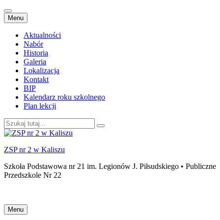
Przejdź
Menu
do
treści
Aktualności
Nabór
Historia
Galeria
Lokalizacja
Kontakt
BIP
Kalendarz roku szkolnego
Plan lekcji
Szukaj:
ZSP nr 2 w Kaliszu
Szkoła Podstawowa nr 21 im. Legionów J. Piłsudskiego • Publiczne
Przedszkole Nr 22
Przejdź
Menu
do