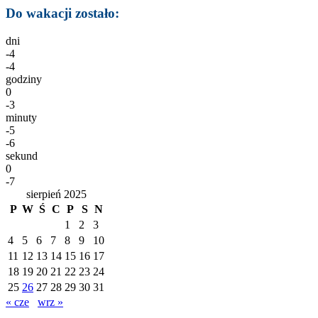
Do wakacji zostało:
dni
-4
-4
godziny
0
-3
minuty
-5
-6
sekund
0
-7
sierpień 2025
P
W
Ś
C
P
S
N
1
2
3
4
5
6
7
8
9
10
11
12
13
14
15
16
17
18
19
20
21
22
23
24
25
26
27
28
29
30
31
« cze
wrz »