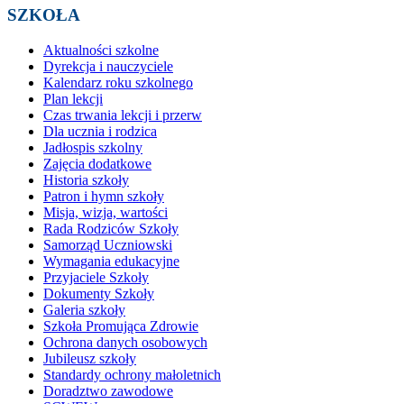
SZKOŁA
Aktualności szkolne
Dyrekcja i nauczyciele
Kalendarz roku szkolnego
Plan lekcji
Czas trwania lekcji i przerw
Dla ucznia i rodzica
Jadłospis szkolny
Zajęcia dodatkowe
Historia szkoły
Patron i hymn szkoły
Misja, wizja, wartości
Rada Rodziców Szkoły
Samorząd Uczniowski
Wymagania edukacyjne
Przyjaciele Szkoły
Dokumenty Szkoły
Galeria szkoły
Szkoła Promująca Zdrowie
Ochrona danych osobowych
Jubileusz szkoły
Standardy ochrony małoletnich
Doradztwo zawodowe