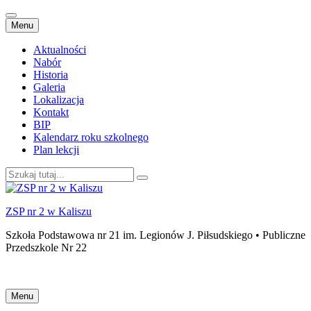
Przejdź
Menu
do
treści
Aktualności
Nabór
Historia
Galeria
Lokalizacja
Kontakt
BIP
Kalendarz roku szkolnego
Plan lekcji
Szukaj:
ZSP nr 2 w Kaliszu
Szkoła Podstawowa nr 21 im. Legionów J. Piłsudskiego • Publiczne
Przedszkole Nr 22
Przejdź
Menu
do