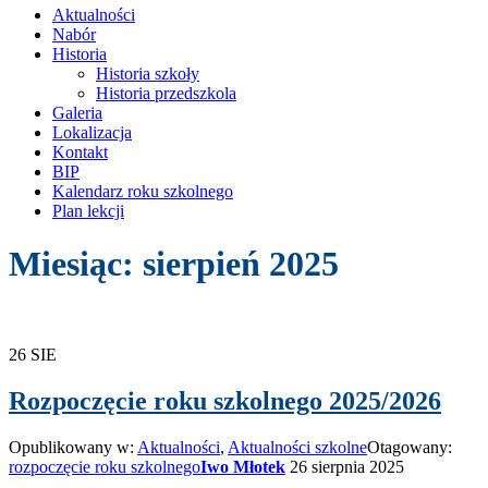
treści
Aktualności
Nabór
Historia
Historia szkoły
Historia przedszkola
Galeria
Lokalizacja
Kontakt
BIP
Kalendarz roku szkolnego
Plan lekcji
Miesiąc:
sierpień 2025
26
SIE
Rozpoczęcie roku szkolnego 2025/2026
Opublikowany w:
Aktualności
,
Aktualności szkolne
Otagowany:
rozpoczęcie roku szkolnego
Iwo Młotek
26 sierpnia 2025