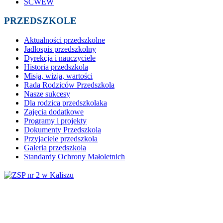
SCWEW
PRZEDSZKOLE
Aktualności przedszkolne
Jadłospis przedszkolny
Dyrekcja i nauczyciele
Historia przedszkola
Misja, wizja, wartości
Rada Rodziców Przedszkola
Nasze sukcesy
Dla rodzica przedszkolaka
Zajęcia dodatkowe
Programy i projekty
Dokumenty Przedszkola
Przyjaciele przedszkola
Galeria przedszkola
Standardy Ochrony Małoletnich